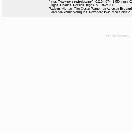
[https://www.persee.fr/doc/mefr_0223-4874_1950_num_6
Dugas, Charles. Recueil Dugas. p. 134 et 202.
Padgett, Michael. The Geras Painter: an Athenian Eccentri
Collection André Mourgues, Alexandre Iolas et ses artiste. 
Mentions légales