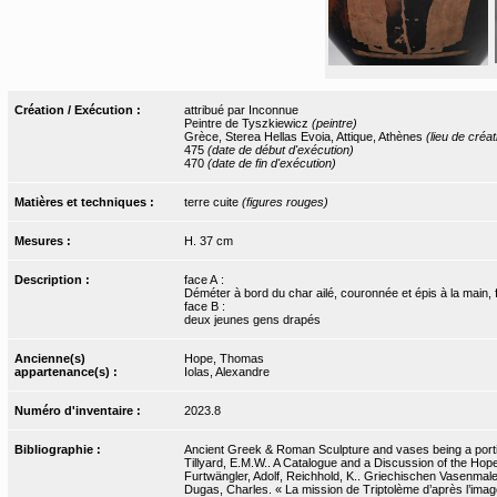
Création / Exécution :
attribué par Inconnue
Peintre de Tyszkiewicz
(peintre)
Grèce, Sterea Hellas Evoia, Attique, Athènes
(lieu de créat
475
(date de début d'exécution)
470
(date de fin d'exécution)
Matières et techniques :
terre cuite
(figures rouges)
Mesures :
H. 37 cm
Description :
face A :
Déméter à bord du char ailé, couronnée et épis à la main, 
face B :
deux jeunes gens drapés
Ancienne(s)
Hope, Thomas
appartenance(s) :
Iolas, Alexandre
Numéro d'inventaire :
2023.8
Bibliographie :
Ancient Greek & Roman Sculpture and vases being a portion
Tillyard, E.M.W.. A Catalogue and a Discussion of the Hope 
Furtwängler, Adolf, Reichhold, K.. Griechischen Vasenmale
Dugas, Charles. « La mission de Triptolème d’après l’image