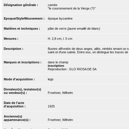
Désignation générale :
camée
"le couronnement de la Vierge (?)"
Epoque/Style/Mouvement :
époque byzantine
Matières et techniques :
pâte de verre
(jaune emaillé de blanc)
Mesures :
H. 2,8 cm, l. 5 cm
Description :
Bustes affrontés de deux anges, ailés, nimbés tenant un sc
saint et d'une sainte. Entre eux, on distingue les traces d
Marques et inscriptions :
dans le champ
inscription
Reproduction : GLO RIOSA DE SA
Mode d'acquisition :
legs
Donateur(s), testateur(s)
ou vendeur(s) :
Froehner, Wilhelm
Date de l'acte
d'acquisition :
1925
Ancienne(s)
appartenance(s) :
Froehner, Wilhelm