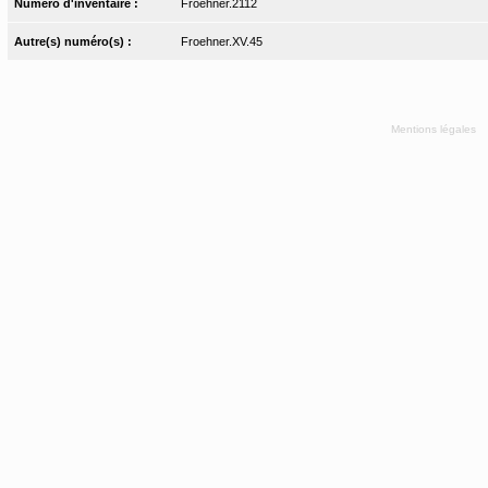
Numéro d'inventaire :
Froehner.2112
Autre(s) numéro(s) :
Froehner.XV.45
Mentions légales