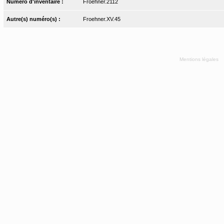
Numéro d'inventaire :
Froehner.2112
Autre(s) numéro(s) :
Froehner.XV.45
Mentions légales