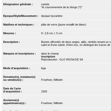
Désignation générale :
camée
"le couronnement de la Vierge (?)"
Epoque/Style/Mouvement :
époque byzantine
Matières et techniques :
pâte de verre
(jaune emaillé de blanc)
Mesures :
H. 2,8 cm, l. 5 cm
Description :
Bustes affrontés de deux anges, ailés, nimbés tenant un sc
saint et d'une sainte. Entre eux, on distingue les traces d
Marques et inscriptions :
dans le champ
inscription
Reproduction : GLO RIOSA DE SA
Mode d'acquisition :
legs
Donateur(s), testateur(s)
ou vendeur(s) :
Froehner, Wilhelm
Date de l'acte
d'acquisition :
1925
Ancienne(s)
appartenance(s) :
Froehner, Wilhelm