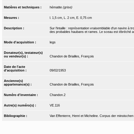
Matières et techniques :
hématite
(grise)
Mesures :
l. 1,5 cm, L. 2 cm, E. 0,75 cm
Description :
Sur l'intaille : représentation vraisemblable d'un navire à 
des probables haubans et rames. Le sceau est ébréché au n
Mode d'acquisition :
legs
Donateur(s), testateur(s)
ou vendeur(s) :
Chandon de Briailles, François
Date de l'acte
d'acquisition :
09/02/1953
Ancienne(s)
appartenance(s) :
Chandon de Briailles, François
Numéro d'inventaire :
Chandon.2
Autre(s) numéro(s) :
VE.116
Bibliographie :
Van Effenterre, Henri et Micheline. Corpus der minoischen