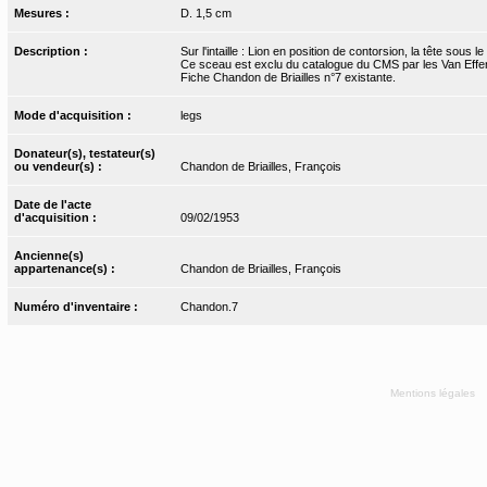
Mesures :
D. 1,5 cm
Description :
Sur l'intaille : Lion en position de contorsion, la tête sous
Ce sceau est exclu du catalogue du CMS par les Van Effe
Fiche Chandon de Briailles n°7 existante.
Mode d'acquisition :
legs
Donateur(s), testateur(s)
ou vendeur(s) :
Chandon de Briailles, François
Date de l'acte
d'acquisition :
09/02/1953
Ancienne(s)
appartenance(s) :
Chandon de Briailles, François
Numéro d'inventaire :
Chandon.7
Mentions légales