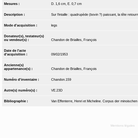
Mesures :
D. 1,6 cm, E. 0,7 cm
Description :
Sur l'intaille : quadrupède (bovin ?) paissant, la tête ret
Mode d'acquisition :
legs
Donateur(s), testateur(s)
ou vendeur(s) :
Chandon de Briailles, François
Date de l'acte
d'acquisition :
09/02/1953
Ancienne(s)
appartenance(s) :
Chandon de Briailles, François
Numéro d'inventaire :
Chandon.159
Autre(s) numéro(s) :
VE.23D
Bibliographie :
Van Effenterre, Henri et Micheline. Corpus der minoischen
Mentions légales