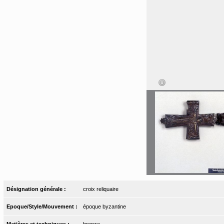
Désignation générale :
croix reliquaire
Epoque/Style/Mouvement :
époque byzantine
Matières et techniques :
bronze