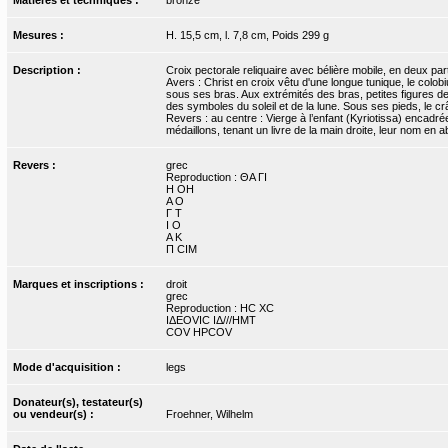
Mesures :
H. 15,5 cm, l. 7,8 cm, Poids 299 g
Description :
Croix pectorale reliquaire avec bélière mobile, en deux par
Avers : Christ en croix vêtu d'une longue tunique, le colobiu
sous ses bras. Aux extrémités des bras, petites figures de 
des symboles du soleil et de la lune. Sous ses pieds, le c
Revers : au centre : Vierge à l’enfant (Kyriotissa) encad
médaillons, tenant un livre de la main droite, leur nom en a
Revers :
grec
Reproduction : ΘΑ ΓΙ
Η ΟΗ
Α Ο
Γ Τ
Ι Ο
Α Κ
Π CIΜ
Marques et inscriptions :
droit
grec
Reproduction : HC XC
ΙΔΕΟVIC IΔ///ΗΜΤ
COV HPCOV
Mode d'acquisition :
legs
Donateur(s), testateur(s)
ou vendeur(s) :
Froehner, Wilhelm