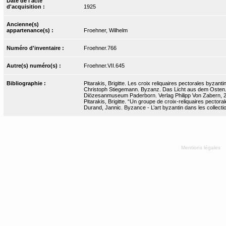
Date de l'acte
d'acquisition :
1925
Ancienne(s)
appartenance(s) :
Froehner, Wilhelm
Numéro d'inventaire :
Froehner.766
Autre(s) numéro(s) :
Froehner.VII.645
Bibliographie :
Pitarakis, Brigitte. Les croix reliquaires pectorales byzant
Christoph Stiegemann. Byzanz. Das Licht aus dem Osten. K
Diözesanmuseum Paderborn. Verlag Philipp Von Zabern, 20
Pitarakis, Brigitte. “Un groupe de croix-reliquaires pectora
Durand, Jannic. Byzance - L’art byzantin dans les collecti
Mentions légales