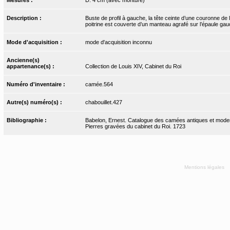
Description :
Buste de profil à gauche, la tête ceinte d’une couronne de
poitrine est couverte d’un manteau agrafé sur l’épaule gau
Mode d'acquisition :
mode d'acquisition inconnu
Ancienne(s)
appartenance(s) :
Collection de Louis XIV, Cabinet du Roi
Numéro d'inventaire :
camée.564
Autre(s) numéro(s) :
chabouillet.427
Bibliographie :
Babelon, Ernest. Catalogue des camées antiques et moderne
Pierres gravées du cabinet du Roi. 1723
Mentions légales