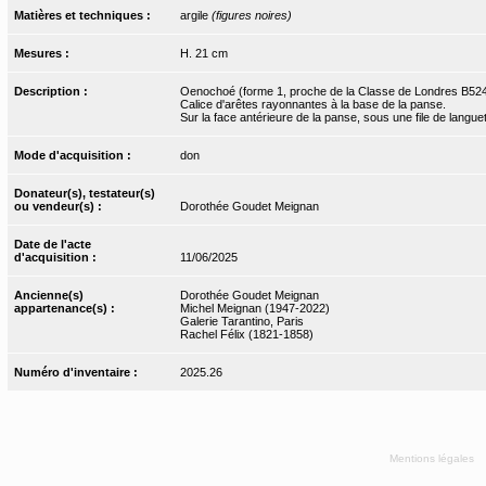
Matières et techniques :
argile
(figures noires)
Mesures :
H. 21 cm
Description :
Oenochoé (forme 1, proche de la Classe de Londres B524) 
Calice d'arêtes rayonnantes à la base de la panse.
Sur la face antérieure de la panse, sous une file de langu
Mode d'acquisition :
don
Donateur(s), testateur(s)
ou vendeur(s) :
Dorothée Goudet Meignan
Date de l'acte
d'acquisition :
11/06/2025
Ancienne(s)
Dorothée Goudet Meignan
appartenance(s) :
Michel Meignan (1947-2022)
Galerie Tarantino, Paris
Rachel Félix (1821-1858)
Numéro d'inventaire :
2025.26
Mentions légales