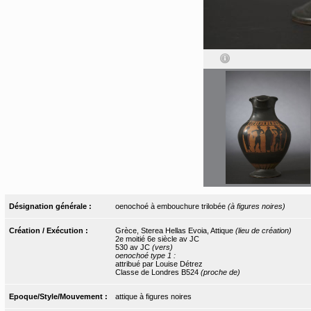
Désignation générale :
oenochoé à embouchure trilobée
(à figures noires)
Création / Exécution :
Grèce, Sterea Hellas Evoia, Attique
(lieu de création)
2e moitié 6e siècle av JC
530 av JC
(vers)
oenochoé type 1 :
attribué par Louise Détrez
Classe de Londres B524
(proche de)
Epoque/Style/Mouvement :
attique à figures noires