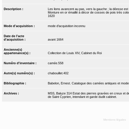
Description :
Les lions avancent au pas, vers la gauche ; la déesse est 
Monture en or émaillé à décor de cosses de pois très coloré
1620
Mode d'acquisition :
mode d'acquisition inconnu
Date de l'acte
d'acquisition :
avant 1664
Ancienne(s)
appartenance(s) :
Collection de Louis XIV, Cabinet du Roi
Numéro d'inventaire :
camée.558
Autre(s) numéro(s) :
chabouillet.402
Bibliographie :
Babelon, Ernest. Catalogue des camées antiques et moderne
Archives :
MSS, Baluze 314 Estat des pierres gravées en creux et de r
de Saint Cyprien, intendant et garde dudit cabinet.
Mentions légales