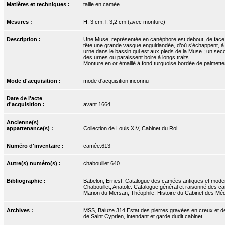
Matières et techniques :
taille en camée
Mesures :
H. 3 cm, l. 3,2 cm (avec monture)
Description :
Une Muse, représentée en canéphore est debout, de face, 
tête une grande vasque enguirlandée, d’où s’échappent, à 
urne dans le bassin qui est aux pieds de la Muse ; un secon
des urnes ou paraissent boire à longs traits.
Monture en or émaillé à fond turquoise bordée de palmettes
Mode d'acquisition :
mode d'acquisition inconnu
Date de l'acte
d'acquisition :
avant 1664
Ancienne(s)
appartenance(s) :
Collection de Louis XIV, Cabinet du Roi
Numéro d'inventaire :
camée.613
Autre(s) numéro(s) :
chabouillet.640
Bibliographie :
Babelon, Ernest. Catalogue des camées antiques et moderne
Chabouillet, Anatole. Catalogue général et raisonné des ca
Marion du Mersan, Théophile. Histoire du Cabinet des Médai
Archives :
MSS, Baluze 314 Estat des pierres gravées en creux et de r
de Saint Cyprien, intendant et garde dudit cabinet.