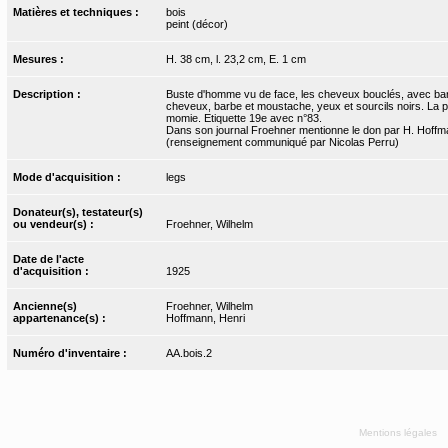
Matières et techniques :
bois
peint (décor)
Mesures :
H. 38 cm, l. 23,2 cm, E. 1 cm
Description :
Buste d'homme vu de face, les cheveux bouclés, avec bar
cheveux, barbe et moustache, yeux et sourcils noirs. La pe
momie. Etiquette 19e avec n°83.
Dans son journal Froehner mentionne le don par H. Hoffm
(renseignement communiqué par Nicolas Perru)
Mode d'acquisition :
legs
Donateur(s), testateur(s)
ou vendeur(s) :
Froehner, Wilhelm
Date de l'acte
d'acquisition :
1925
Ancienne(s)
Froehner, Wilhelm
appartenance(s) :
Hoffmann, Henri
Numéro d'inventaire :
AA.bois.2
Mentions légales