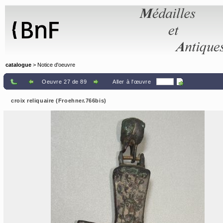
Panneau de gestion des cookies
catalogue
> Notice d'oeuvre
Oeuvre 27 de 89
Aller à l'œuvre
croix reliquaire (Froehner.766bis)