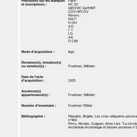
Précisions sur les marques
Face :
et inscriptions :
HC XC
ΙΔΕΟVIC IΔ///ΗΜΤ
COV HPCOV
Revers :
ΘΑ ΓΙ
Η ΟΗ
Α Ο
Γ Τ
Ι Ο
Α Κ
Π CIΜ
Mode d'acquisition :
legs
Donateur(s), testateur(s)
ou vendeur(s) :
Froehner, Wilhelm
Date de l'acte
d'acquisition :
1925
Ancienne(s)
appartenance(s) :
Froehner, Wilhelm
Numéro d'inventaire :
Froehner.766bis
Bibliographie :
Pitarakis, Brigitte. Les croix reliquaires pecto
n°464.
Perru, Nicolas, Guigues, Anne-Lise. "La circula
Archimède Archéologie et histoire ancienne n°1