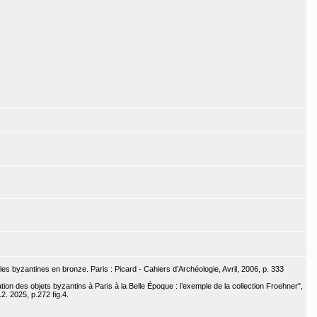
rales byzantines en bronze. Paris : Picard - Cahiers d’Archéologie, Avril, 2006, p. 333
tion des objets byzantins à Paris à la Belle Époque : l’exemple de la collection Froehner",
2. 2025, p.272 fig.4.