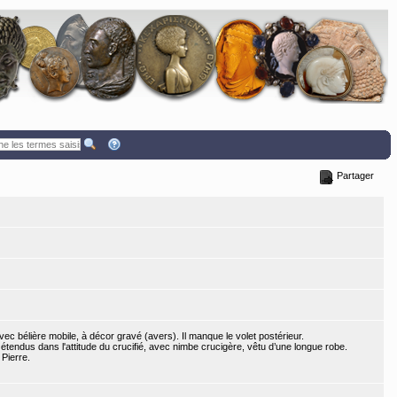
Partager
 avec bélière mobile, à décor gravé (avers). Il manque le volet postérieur.
 étendus dans l'attitude du crucifié, avec nimbe crucigère, vêtu d’une longue robe.
 Pierre.