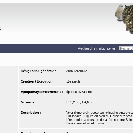
Recherche multicritères
Désignation générale :
croix reliquaire
Création / Exécution :
11e siècle
Epoque/Style/Mouvement :
époque byzantine
Mesures :
H. 9,2 cm, l. 4,6 cm
Description :
Volet d'une croix pectorale reliquaire bipartite
Sur la face : Figure en pied du Christ aux bras
L'inscription au dessus de la tête nomme Saint
Dessin maladroit et frustre.