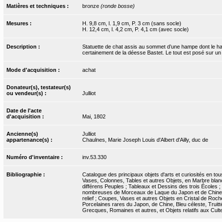
Matières et techniques :
bronze
(ronde bosse)
Mesures :
H. 9,8 cm, l. 1,9 cm, P. 3 cm (sans socle)
H. 12,4 cm, l. 4,2 cm, P. 4,1 cm (avec socle)
Description :
Statuette de chat assis au sommet d’une hampe dont le haut
certainement de la déesse Bastet. Le tout est posé sur u
Mode d'acquisition :
achat
Donateur(s), testateur(s)
ou vendeur(s) :
Julliot
Date de l'acte
d'acquisition :
Mai, 1802
Ancienne(s)
Julliot
appartenance(s) :
Chaulnes, Marie Joseph Louis d'Albert d'Ailly, duc de
Numéro d'inventaire :
inv.53.330
Bibliographie :
Catalogue des principaux objets d'arts et curiosités en t
Vases, Colonnes, Tables et autres Objets, en Marbre blanc
différens Peuples ; Tableaux et Dessins des trois Écoles ;
nombreuses de Morceaux de Laque du Japon et de Chine ; d
relief ; Coupes, Vases et autres Objets en Cristal de Roc
Porcelaines rares du Japon, de Chine, Bleu céleste, Truitt
Grecques, Romaines et autres, et Objets relatifs aux Cultes