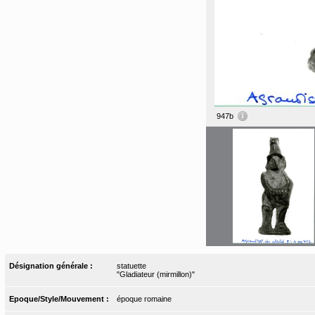
947b
Désignation générale :
statuette
"Gladiateur (mirmillon)"
Epoque/Style/Mouvement :
époque romaine