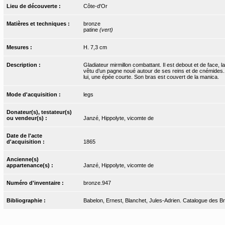
Lieu de découverte :
Côte-d'Or
Matières et techniques :
bronze
patine
(vert)
Mesures :
H. 7,3 cm
Description :
Gladiateur mirmillon combattant. Il est debout et de face, 
vêtu d’un pagne noué autour de ses reins et de cnémides. S
lui, une épée courte. Son bras est couvert de la manica.
Mode d'acquisition :
legs
Donateur(s), testateur(s)
ou vendeur(s) :
Janzé, Hippolyte, vicomte de
Date de l'acte
d'acquisition :
1865
Ancienne(s)
appartenance(s) :
Janzé, Hippolyte, vicomte de
Numéro d'inventaire :
bronze.947
Bibliographie :
Babelon, Ernest, Blanchet, Jules-Adrien. Catalogue des Bro