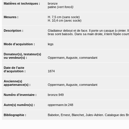
Matières et techniques :
bronze
patine
(vert foncé)
Mesures :
H. 7,5 cm (sans socle)
H. 10,4 cm (avec socle)
Description :
Gladiateur debout et de face. Il porte un casque à cimier.
bras sont baissés. Dans sa main droite, il tient l’épée cou
Mode d'acquisition :
legs
Donateur(s), testateur(s)
ou vendeur(s) :
Oppermann, Auguste, commandant
Date de l'acte
d'acquisition :
1874
Ancienne(s)
appartenance(s) :
Oppermann, Auguste, commandant
Numéro d'inventaire :
bronze.949
Autre(s) numéro(s) :
oppermann.br.248
Bibliographie :
Babelon, Ernest, Blanchet, Jules-Adrien. Catalogue des Bro