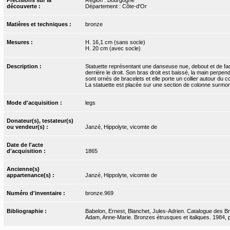
découverte :
Département : Côte-d'Or
Matières et techniques :
bronze
Mesures :
H. 16,1 cm (sans socle)
H. 20 cm (avec socle)
Description :
Statuette représentant une danseuse nue, debout et de face
derrière le droit. Son bras droit est baissé, la main perpe
sont ornés de bracelets et elle porte un collier autour d
La statuette est placée sur une section de colonne surmont
Mode d'acquisition :
legs
Donateur(s), testateur(s)
ou vendeur(s) :
Janzé, Hippolyte, vicomte de
Date de l'acte
d'acquisition :
1865
Ancienne(s)
appartenance(s) :
Janzé, Hippolyte, vicomte de
Numéro d'inventaire :
bronze.969
Bibliographie :
Babelon, Ernest, Blanchet, Jules-Adrien. Catalogue des Bro
Adam, Anne-Marie. Bronzes étrusques et italiques. 1984, p