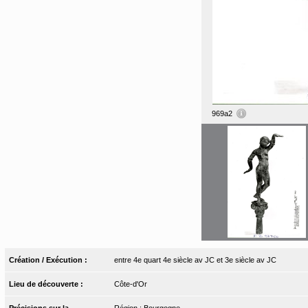
969a2
Création / Exécution :
entre 4e quart 4e siècle av JC et 3e siècle av JC
Lieu de découverte :
Côte-d'Or
Précisions sur la
Région : Bourgogne