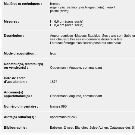
Matières et techniques :
bronze
argent
(incrustation (technique métal), yeux)
patine
(brun)
Mesures :
H. 6,6 cm (sans socle)
H. 8,4 cm (avec socle)
Description :
Acteur comique -Maccus Stupidus. Ses traits sont âgés et a
ses cheveux tressés en couronne derrière la tête.
Le buste émerge d’un fleuron posé sur une base.
Mode d'acquisition :
legs
Donateur(s), testateur(s)
ou vendeur(s) :
Oppermann, Auguste, commandant
Date de l'acte
d'acquisition :
1874
Ancienne(s)
appartenance(s) :
Oppermann, Auguste, commandant
Numéro d'inventaire :
bronze.990
Autre(s) numéro(s) :
oppermann.br.243
Bibliographie :
Babelon, Ernest, Blanchet, Jules-Adrien. Catalogue des Bro