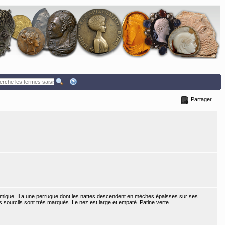
Partager
ique. Il a une perruque dont les nattes descendent en mèches épaisses sur ses
s sourcils sont très marqués. Le nez est large et empaté. Patine verte.