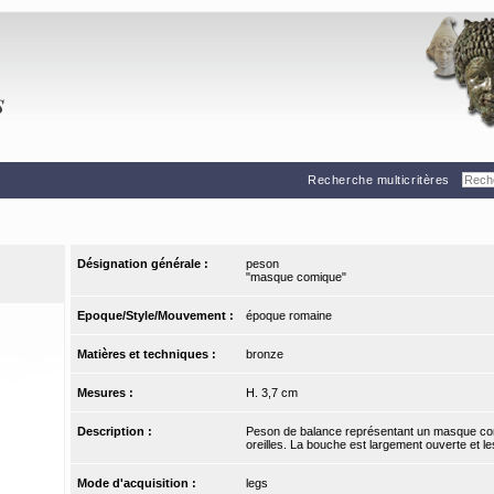
Recherche multicritères
Désignation générale :
peson
"masque comique"
Epoque/Style/Mouvement :
époque romaine
Matières et techniques :
bronze
Mesures :
H. 3,7 cm
Description :
Peson de balance représentant un masque com
oreilles. La bouche est largement ouverte et le
Mode d'acquisition :
legs