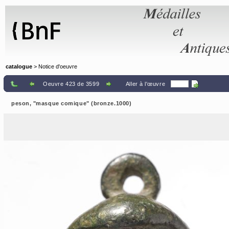
Panneau de gestion des cookies
catalogue
> Notice d'oeuvre
Oeuvre 423 de 3599
Aller à l'œuvre
peson, "masque comique" (bronze.1000)