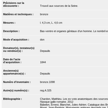
Précisions sur la
découverte :
Trouvé aux sources de la Seine.
Matières et techniques :
bronze
Mesures :
l. 4,3 cm, L. 4,6 cm
Description :
Bas-ventre et organes génitaux d’un homme. Le nombril est
Mode d'acquisition :
don
Donateur(s), testateur(s)
ou vendeur(s) :
Depaulis
Date de l'acte
d'acquisition :
1844
Ancienne(s)
appartenance(s) :
Depaulis
Numéro d'inventaire :
bronze.1098
Autre(s) numéro(s) :
reg.A.325
Bibliographie :
Chardon, Matthieu. Les ex-voto anatomiques des sources de
l'époque gallo-romaine. 2012
Babelon, Ernest, Blanchet, Jules-Adrien. Catalogue des Bro
Muret, Jean-Baptiste. Monuments antiques dessinés par J.-