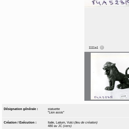
1111a1
Désignation générale :
statuette
"Lion assis"
Création / Exécution :
Italie, Latium, Vulci
(lieu de création)
480 av JC
(vers)