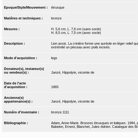
Epoque/Style/Mouvement :
étrusque
Matières et techniques :
bronze
Mesures :
H. 5,6 cm, L. 7,6 cm (sans socle)
H. 8,5 cm, L. 7,5 cm (avec socle)
Description :
Lion assis. La crinière forme une auréole en léger relief q
extrémité un pinceau avec poils incisés.
Mode d'acquisition :
legs
Donateur(s), testateur(s)
ou vendeur(s) :
Janzé, Hippolyte, vicomte de
Date de l'acte
d'acquisition :
1865
Ancienne(s)
appartenance(s) :
Janzé, Hippolyte, vicomte de
Numéro d'inventaire :
bronze.1111
Bibliographie :
Adam, Anne-Marie. Bronzes étrusques et italiques. 1984, p
Babelon, Ernest, Blanchet, Jules-Adrien. Catalogue des Bro