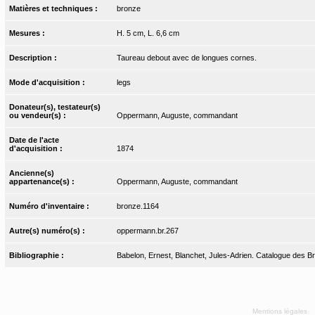
Matières et techniques :
bronze
Mesures :
H. 5 cm, L. 6,6 cm
Description :
Taureau debout avec de longues cornes.
Mode d'acquisition :
legs
Donateur(s), testateur(s)
ou vendeur(s) :
Oppermann, Auguste, commandant
Date de l'acte
d'acquisition :
1874
Ancienne(s)
appartenance(s) :
Oppermann, Auguste, commandant
Numéro d'inventaire :
bronze.1164
Autre(s) numéro(s) :
oppermann.br.267
Bibliographie :
Babelon, Ernest, Blanchet, Jules-Adrien. Catalogue des Bro
Mentions légales