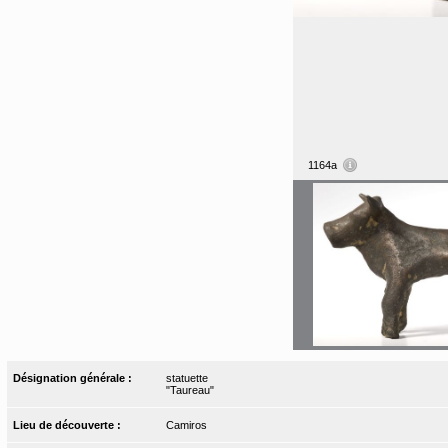
1164a
Désignation générale :
statuette
"Taureau"
Lieu de découverte :
Camiros