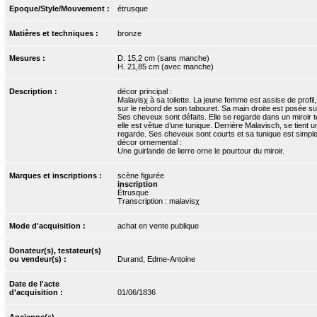
Epoque/Style/Mouvement :
étrusque
Matières et techniques :
bronze
Mesures :
D. 15,2 cm (sans manche)
H. 21,85 cm (avec manche)
Description :
décor principal :
Malavisχ à sa toilette. La jeune femme est assise de profi
sur le rebord de son tabouret. Sa main droite est posée su
Ses cheveux sont défaits. Elle se regarde dans un miroir t
elle est vêtue d’une tunique. Derrière Malavisch, se tient 
regarde. Ses cheveux sont courts et sa tunique est simple
décor ornemental :
Une guirlande de lierre orne le pourtour du miroir.
Marques et inscriptions :
scène figurée
inscription
Étrusque
Transcription : malavisχ
Mode d'acquisition :
achat en vente publique
Donateur(s), testateur(s)
ou vendeur(s) :
Durand, Edme-Antoine
Date de l'acte
d'acquisition :
01/06/1836
Ancienne(s)