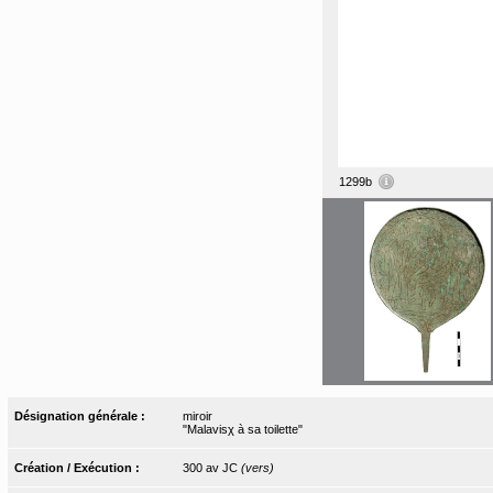
1299b
Désignation générale :
miroir
"Malavisχ à sa toilette"
Création / Exécution :
300 av JC
(vers)