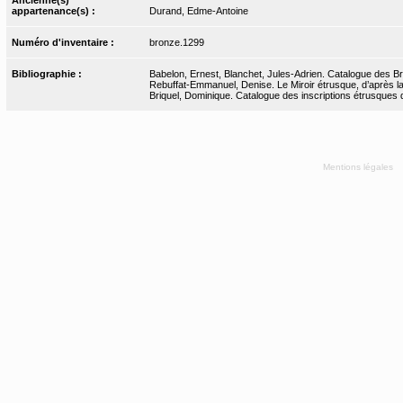
appartenance(s) :
Durand, Edme-Antoine
Numéro d'inventaire :
bronze.1299
Bibliographie :
Babelon, Ernest, Blanchet, Jules-Adrien. Catalogue des Bro
Rebuffat-Emmanuel, Denise. Le Miroir étrusque, d’après l
Briquel, Dominique. Catalogue des inscriptions étrusques d
Mentions légales