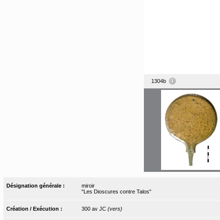
1304b
Désignation générale :
miroir
"Les Dioscures contre Talos"
Création / Exécution :
300 av JC
(vers)