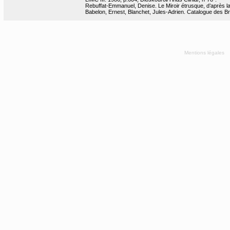
Rebuffat-Emmanuel, Denise. Le Miroir étrusque, d’après l
Babelon, Ernest, Blanchet, Jules-Adrien. Catalogue des Bro
Mentions légales