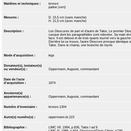
Matières et techniques :
bronze
patine
(vert)
Mesures :
D. 15,5 cm (sans manche)
H. 21,5 cm (avec manche)
Description :
Les Dioscures de part et d’autre de Talos. Le premier Dioscu
casque dont les paragnathides sont relevées. Sa main droit
face. Il est debout et de trois-quarts tourné vers la gauc
Derrière lui se trouve, l’autre Dioscure presque identique
Talos. Dans le champ, une branche de myrte.
Mode d'acquisition :
legs
Donateur(s), testateur(s)
ou vendeur(s) :
Oppermann, Auguste, commandant
Date de l'acte
d'acquisition :
1874
Ancienne(s)
appartenance(s) :
Oppermann, Auguste, commandant
Numéro d'inventaire :
bronze.1304
Autre(s) numéro(s) :
oppermann.br.223
Bibliographie :
LIMC VII. 1994, p.836, Talos I ad 9.
LIMC III. 1986, p.604, Dioskouroi/Tinas Cliniar, n°78*.