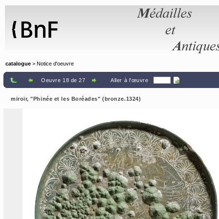
Panneau de gestion des cookies
catalogue
> Notice d'oeuvre
Oeuvre 18 de 27
Aller à l'œuvre
miroir, "Phinée et les Boréades" (bronze.1324)