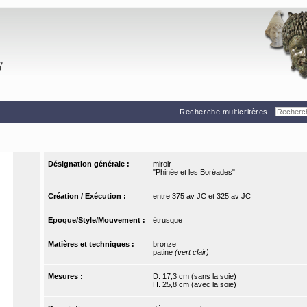
Recherche multicritères
Désignation générale :
miroir
"Phinée et les Boréades"
Création / Exécution :
entre 375 av JC et 325 av JC
Epoque/Style/Mouvement :
étrusque
Matières et techniques :
bronze
patine
(vert clair)
Mesures :
D. 17,3 cm (sans la soie)
H. 25,8 cm (avec la soie)