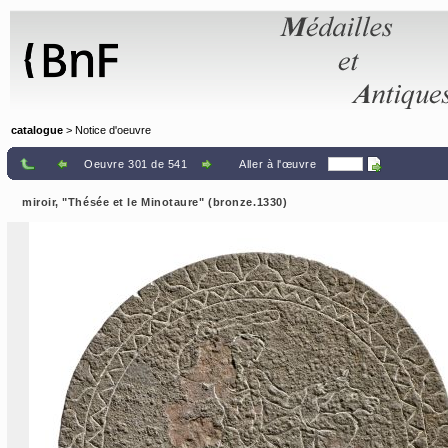
Panneau de gestion des cookies
catalogue
> Notice d'oeuvre
Oeuvre 301 de 541
Aller à l'œuvre
miroir, "Thésée et le Minotaure" (bronze.1330)