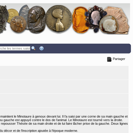
Partager
ntient le Minotaure à genoux devant lui. Il l’a saisi par une corne de sa main gauche et
 gauche est appuyé contre le dos de l’animal. Le Minotaure est tourné vers la droite.
e repousser Thésée de sa main droite et de lui faire lâcher prise de la gauche. Deux lignes
 décor et de l'inscription ajoutée à l'époque moderne.