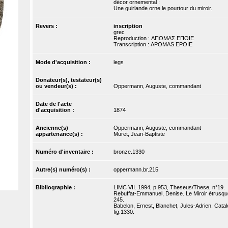
décor ornemental :
Une guirlande orne le pourtour du miroir.
Revers :
inscription
grec
Reproduction : ΑΠΟΜΑΣ ΕΠΟΙΕ
Transcription : APOMAS EPOIE
Mode d'acquisition :
legs
Donateur(s), testateur(s)
ou vendeur(s) :
Oppermann, Auguste, commandant
Date de l'acte
d'acquisition :
1874
Ancienne(s)
Oppermann, Auguste, commandant
appartenance(s) :
Muret, Jean-Baptiste
Numéro d'inventaire :
bronze.1330
Autre(s) numéro(s) :
oppermann.br.215
Bibliographie :
LIMC VII. 1994, p.953, Theseus/These, n°19.
Rebuffat-Emmanuel, Denise. Le Miroir étrusque
245.
Babelon, Ernest, Blanchet, Jules-Adrien. Catal
fig.1330.