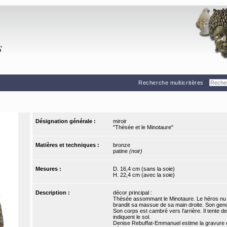
Recherche multicritères
Désignation générale :
miroir
"Thésée et le Minotaure"
Matières et techniques :
bronze
patine
(noir)
Mesures :
D. 16,4 cm (sans la soie)
H. 22,4 cm (avec la soie)
Description :
décor principal :
Thésée assommant le Minotaure. Le héros nu mai
brandit sa massue de sa main droite. Son genou
Son corps est cambré vers l’arrière. Il tente d
indiquent le sol.
Denise Rebuffat-Emmanuel estime la gravure du