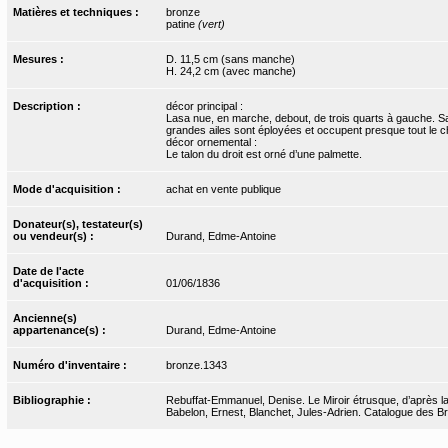
Matières et techniques :
bronze
patine
(vert)
Mesures :
D. 11,5 cm (sans manche)
H. 24,2 cm (avec manche)
Description :
décor principal :
Lasa nue, en marche, debout, de trois quarts à gauche. Sa 
grandes ailes sont éployées et occupent presque tout le 
décor ornemental :
Le talon du droit est orné d’une palmette.
Mode d'acquisition :
achat en vente publique
Donateur(s), testateur(s)
ou vendeur(s) :
Durand, Edme-Antoine
Date de l'acte
d'acquisition :
01/06/1836
Ancienne(s)
appartenance(s) :
Durand, Edme-Antoine
Numéro d'inventaire :
bronze.1343
Bibliographie :
Rebuffat-Emmanuel, Denise. Le Miroir étrusque, d’après l
Babelon, Ernest, Blanchet, Jules-Adrien. Catalogue des Bro