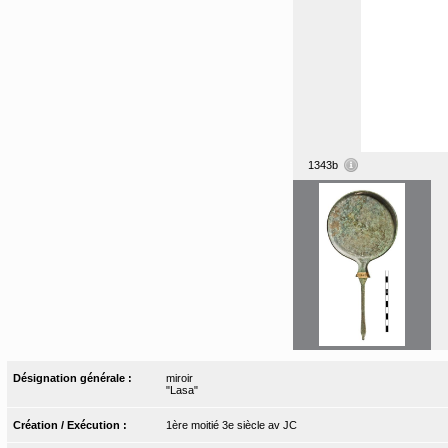
1343b
Désignation générale :
miroir
"Lasa"
Création / Exécution :
1ère moitié 3e siècle av JC