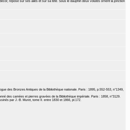
décor, repose sur ses ailes et sur sa tête. Sous le dauphin deux volutes ornent la jonction
ogue des Bronzes Antiques de la Bibliothèque nationale. Paris : 1895, p.552-553, n°1349,
sonné des camées et pierres gravées de la Bibliothèque impériale. Paris : 1858, n°3129.
inés par J.-B. Muret, tome II. entre 1830 et 1866, pl.172.