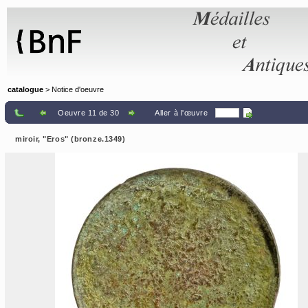
Panneau de gestion des cookies
catalogue
> Notice d'oeuvre
Oeuvre 11 de 30
Aller à l'œuvre
miroir, "Eros" (bronze.1349)