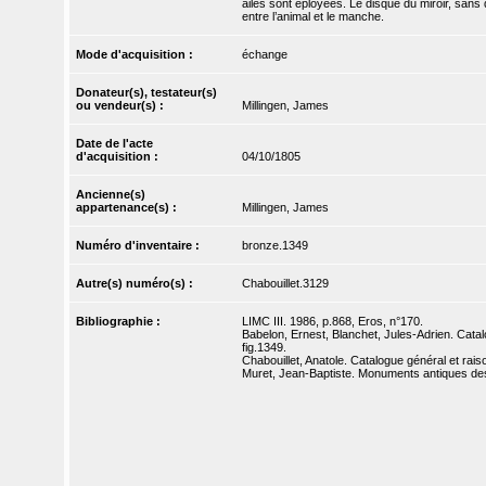
ailes sont éployées. Le disque du miroir, sans 
entre l’animal et le manche.
Mode d'acquisition :
échange
Donateur(s), testateur(s)
ou vendeur(s) :
Millingen, James
Date de l'acte
d'acquisition :
04/10/1805
Ancienne(s)
appartenance(s) :
Millingen, James
Numéro d'inventaire :
bronze.1349
Autre(s) numéro(s) :
Chabouillet.3129
Bibliographie :
LIMC III. 1986, p.868, Eros, n°170.
Babelon, Ernest, Blanchet, Jules-Adrien. Catal
fig.1349.
Chabouillet, Anatole. Catalogue général et rai
Muret, Jean-Baptiste. Monuments antiques dess