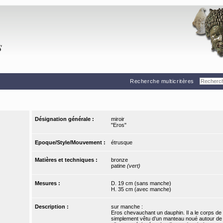
Recherche multicritères
Désignation générale :
miroir
"Eros"
Epoque/Style/Mouvement :
étrusque
Matières et techniques :
bronze
patine
(vert)
Mesures :
D. 19 cm (sans manche)
H. 35 cm (avec manche)
Description :
sur manche :
Eros chevauchant un dauphin. Il a le corps de pr
simplement vêtu d’un manteau noué autour de s