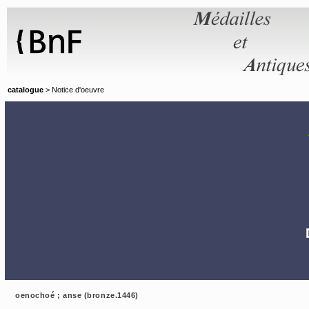
Panneau de gestion des cookies
catalogue
> Notice d'oeuvre
oenochoé ; anse (bronze.1446)