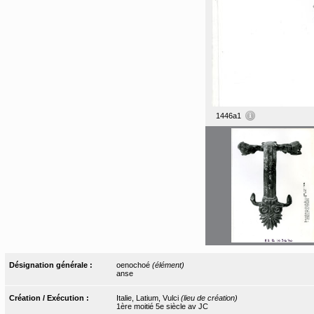
1446a1
Désignation générale :
oenochoé
(élément)
anse
Création / Exécution :
Italie, Latium, Vulci
(lieu de création)
1ère moitié 5e siècle av JC