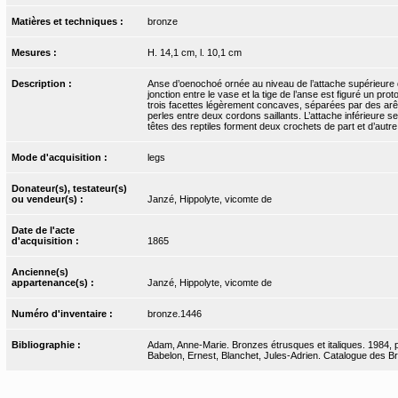
Matières et techniques :
bronze
Mesures :
H. 14,1 cm, l. 10,1 cm
Description :
Anse d’oenochoé ornée au niveau de l’attache supérieure de
jonction entre le vase et la tige de l’anse est figuré un p
trois facettes légèrement concaves, séparées par des arêtes
perles entre deux cordons saillants. L’attache inférieure
têtes des reptiles forment deux crochets de part et d’autre
Mode d'acquisition :
legs
Donateur(s), testateur(s)
ou vendeur(s) :
Janzé, Hippolyte, vicomte de
Date de l'acte
d'acquisition :
1865
Ancienne(s)
appartenance(s) :
Janzé, Hippolyte, vicomte de
Numéro d'inventaire :
bronze.1446
Bibliographie :
Adam, Anne-Marie. Bronzes étrusques et italiques. 1984, p
Babelon, Ernest, Blanchet, Jules-Adrien. Catalogue des Bro