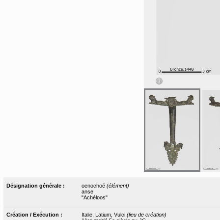
Désignation générale :
oenochoé
(élément)
anse
"Achéloos"
Création / Exécution :
Italie, Latium, Vulci
(lieu de création)