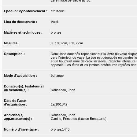
1ère moitié 5e siècle av JC
Epoque/Style/Mouvement :
étrusque
Lieu de découverte :
Vulci
Matières et techniques :
bronze
Mesures :
H. 19,8 cm, l. 11,7 cm
Description :
Deux lions couchés reposaient sur la lèvre du vase disparu.
vers l’intérieur du vase. La tige est découpée en bandes lon
et un bourrelet orné de croix incisées. L’attache inférie
opposés. Les têtes et les jambes antérieures repliées de
Mode d'acquisition :
échange
Donateur(s), testateur(s)
ou vendeur(s) :
Rousseau, Jean
Date de l'acte
d'acquisition :
19/10/1842
Ancienne(s)
Rousseau, Jean
appartenance(s) :
Canino, Prince de (Lucien Bonaparte)
Numéro d'inventaire :
bronze.1448