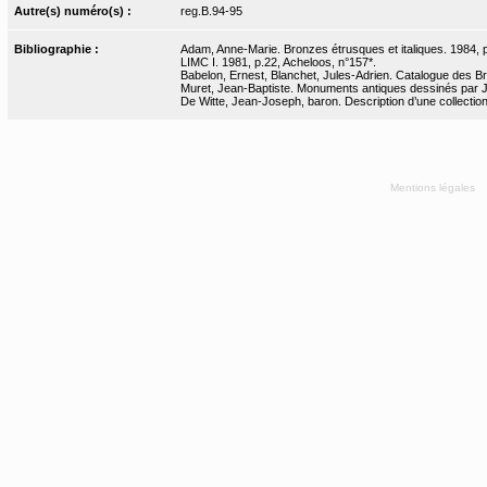
Autre(s) numéro(s) :
reg.B.94-95
Bibliographie :
Adam, Anne-Marie. Bronzes étrusques et italiques. 1984, p
LIMC I. 1981, p.22, Acheloos, n°157*.
Babelon, Ernest, Blanchet, Jules-Adrien. Catalogue des Bro
Muret, Jean-Baptiste. Monuments antiques dessinés par J.-B
De Witte, Jean-Joseph, baron. Description d’une collection 
Mentions légales