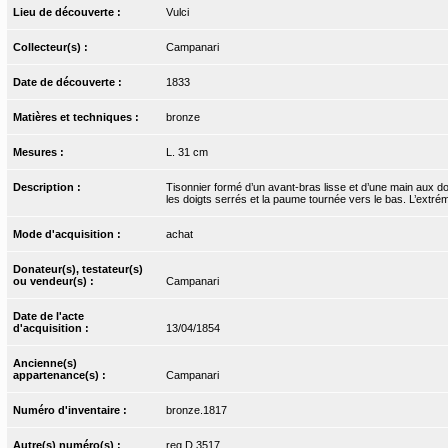
Lieu de découverte :
Vulci
Collecteur(s) :
Campanari
Date de découverte :
1833
Matières et techniques :
bronze
Mesures :
L. 31 cm
Description :
Tisonnier formé d’un avant-bras lisse et d’une main aux doi
les doigts serrés et la paume tournée vers le bas. L’extrémi
Mode d'acquisition :
achat
Donateur(s), testateur(s)
ou vendeur(s) :
Campanari
Date de l'acte
d'acquisition :
13/04/1854
Ancienne(s)
appartenance(s) :
Campanari
Numéro d'inventaire :
bronze.1817
Autre(s) numéro(s) :
reg.D.3517