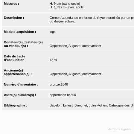
Mesures :
H. 9 cm (sans socle)
H. 10,2 cm (avec socle)
Description :
Corne d’abondance en forme de rhyton terminée par un pro
du disque solaire.
Mode d'acquisition :
legs
Donateur(s), testateur(s)
ou vendeur(s) :
Oppermann, Auguste, commandant
Date de l'acte
d'acquisition :
1874
Ancienne(s)
appartenance(s) :
Oppermann, Auguste, commandant
Numéro d'inventaire :
bronze.1848
Autre(s) numéro(s) :
oppermann.br.300
Bibliographie :
Babelon, Ernest, Blanchet, Jules-Adrien. Catalogue des Bro
Mentions légales