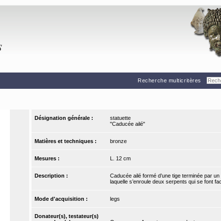
Recherche multicritères
Désignation générale :
statuette
"Caducée ailé"
Matières et techniques :
bronze
Mesures :
L. 12 cm
Description :
Caducée ailé formé d’une tige terminée par un 
laquelle s’enroule deux serpents qui se font fac
Mode d'acquisition :
legs
Donateur(s), testateur(s)