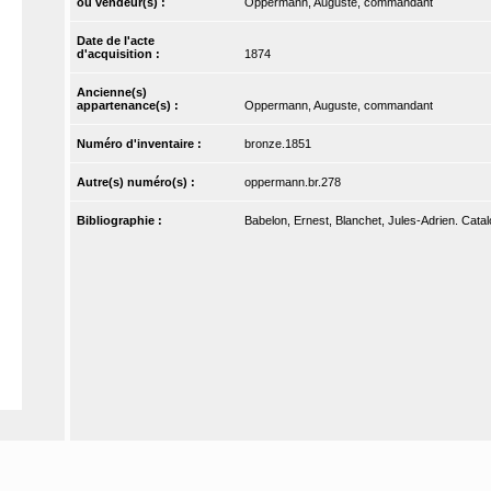
ou vendeur(s) :
Oppermann, Auguste, commandant
Date de l'acte
d'acquisition :
1874
Ancienne(s)
appartenance(s) :
Oppermann, Auguste, commandant
Numéro d'inventaire :
bronze.1851
Autre(s) numéro(s) :
oppermann.br.278
Bibliographie :
Babelon, Ernest, Blanchet, Jules-Adrien. Catal