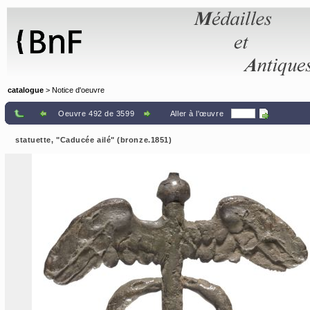
Panneau de gestion des cookies
catalogue
> Notice d'oeuvre
Oeuvre 492 de 3599
Aller à l'œuvre
statuette, "Caducée ailé" (bronze.1851)