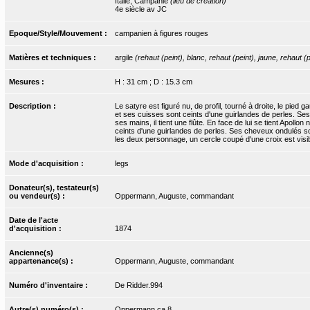
Italie, Campanie
(lieu de création)
4e siècle av JC
Epoque/Style/Mouvement :
campanien à figures rouges
Matières et techniques :
argile
(rehaut (peint), blanc, rehaut (peint), jaune, rehaut (
Mesures :
H : 31 cm ; D : 15.3 cm
Description :
Le satyre est figuré nu, de profil, tourné à droite, le pie
et ses cuisses sont ceints d'une guirlandes de perles. Ses
ses mains, il tient une flûte. En face de lui se tient Apol
ceints d'une guirlandes de perles. Ses cheveux ondulés so
les deux personnage, un cercle coupé d'une croix est visib
Mode d'acquisition :
legs
Donateur(s), testateur(s)
ou vendeur(s) :
Oppermann, Auguste, commandant
Date de l'acte
d'acquisition :
1874
Ancienne(s)
appartenance(s) :
Oppermann, Auguste, commandant
Numéro d'inventaire :
De Ridder.994
Autre(s) numéro(s) :
Oppermann.ca.8