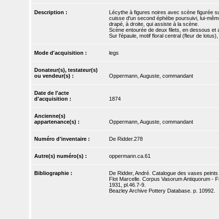
Description :
Lécythe à figures noires avec scène figurée su
cuisse d'un second éphèbe poursuivi, lui-même
drapé, à droite, qui assiste à la scène.
Scène entourée de deux filets, en dessous et
Sur l'épaule, motif floral central (fleur de lot
Mode d'acquisition :
legs
Donateur(s), testateur(s)
ou vendeur(s) :
Oppermann, Auguste, commandant
Date de l'acte
d'acquisition :
1874
Ancienne(s)
appartenance(s) :
Oppermann, Auguste, commandant
Numéro d'inventaire :
De Ridder.278
Autre(s) numéro(s) :
oppermann.ca.61
Bibliographie :
De Ridder, André. Catalogue des vases peints d
Flot Marcelle. Corpus Vasorum Antiquorum - Fra
1931, pl.46.7-9.
Beazley Archive Pottery Database. p. 10992.