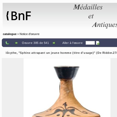
Panneau de gestion des cookies
catalogue
> Notice d'oeuvre
Oeuvre 385 de 541
Aller à l'œuvre
lécythe, "Sphinx attrapant un jeune homme (titre d'usage)" (De Ridder.27