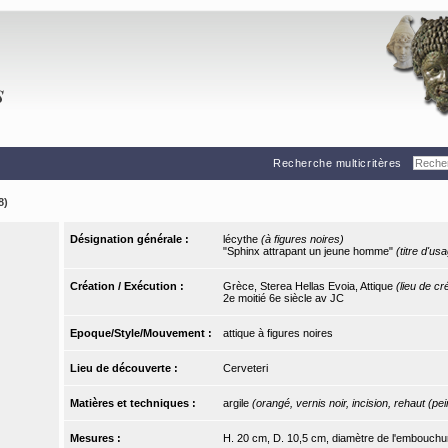
Recherche multicritères
8)
Désignation générale :
lécythe
(à figures noires)
"Sphinx attrapant un jeune homme"
(titre d'us
Création / Exécution :
Grèce, Sterea Hellas Evoia, Attique
(lieu de cr
2e moitié 6e siècle av JC
Epoque/Style/Mouvement :
attique à figures noires
Lieu de découverte :
Cerveteri
Matières et techniques :
argile
(orangé, vernis noir, incision, rehaut (pei
Mesures :
H. 20 cm, D. 10,5 cm, diamètre de l'embouchu