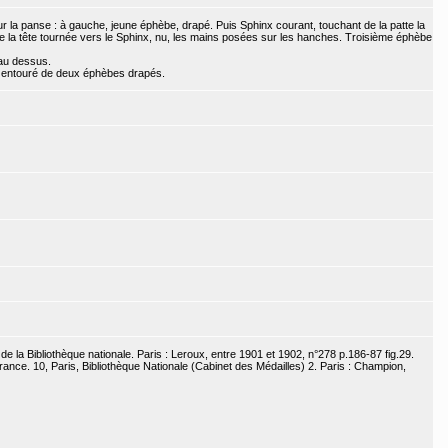
r la panse : à gauche, jeune éphèbe, drapé. Puis Sphinx courant, touchant de la patte la
 la tête tournée vers le Sphinx, nu, les mains posées sur les hanches. Troisième éphèbe
 au dessus.
us), entouré de deux éphèbes drapés.
e la Bibliothèque nationale. Paris : Leroux, entre 1901 et 1902, n°278 p.186-87 fig.29.
nce. 10, Paris, Bibliothèque Nationale (Cabinet des Médailles) 2. Paris : Champion,