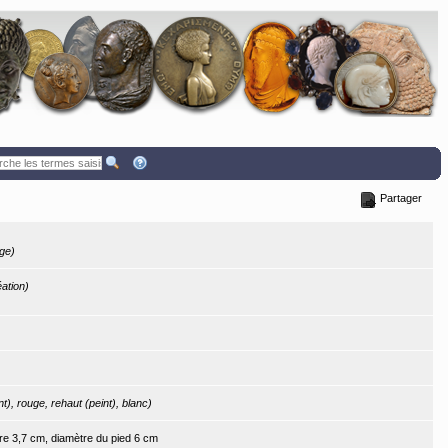
Partager
age)
éation)
nt), rouge, rehaut (peint), blanc)
re 3,7 cm, diamètre du pied 6 cm