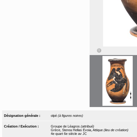
Désignation générale :
olpé
(à figures noires)
Création / Exécution :
Groupe de Léagros
(attribué)
Grèce, Sterea Hellas Evoia, Attique
(lieu de création)
4e quart 6e siècle av JC