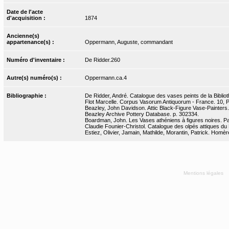
Date de l'acte
d'acquisition :
1874
Ancienne(s)
appartenance(s) :
Oppermann, Auguste, commandant
Numéro d'inventaire :
De Ridder.260
Autre(s) numéro(s) :
Oppermann.ca.4
Bibliographie :
De Ridder, André. Catalogue des vases peints de la Bibliot
Flot Marcelle. Corpus Vasorum Antiquorum - France. 10, Par
Beazley, John Davidson. Attic Black-Figure Vase-Painters
Beazley Archive Pottery Database. p. 302334.
Boardman, John. Les Vases athéniens à figures noires. P
Claudie Founier-Christol. Catalogue des olpés attiques du 
Estiez, Olivier, Jamain, Mathilde, Morantin, Patrick. Homère
Mentions légales