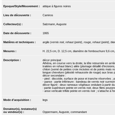
Epoque/Style/Mouvement :
attique à figures noires
Lieu de découverte :
Camiros
Collecteur(s) :
Salzmann, Auguste
Date de découverte :
1865
Matières et techniques :
argile
(vernis noir, rehaut (peint), rouge, rehaut (peint), bla
Mesures :
H. 22,5 cm, D. 12,5 cm, diamètre de l'embouchure 9,6 cm,
Description :
décor principal :
Athéna, en course vers la droite, la tête retournée en arri
traitées en rehaut blanc) ailée (plumage détaillé d’incisions
chiton (semé de petites croix incisées et de points mats no
longue chevelure (pilosité rehaussée de rouge) aux bras p
décor secondaire :
- pied : discoïde, surface de pose et tranche réservées ; p
- panse : partie inférieure : bandeau de vernis noir surmonté
décor figuré : deux rameaux végétaux ondulant à partir du dép
: partie supérieure peinte en vernis noir, deux filets pourpre
- anse verticale trifide peinte en vernis noir ; s’attache à
Mode d'acquisition :
legs
Donateur(s), testateur(s)
ou vendeur(s) :
Oppermann, Auguste, commandant