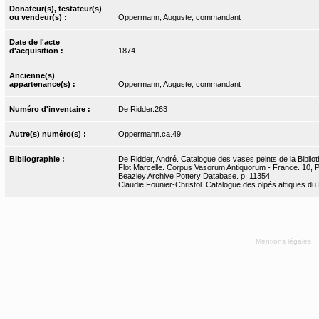
Donateur(s), testateur(s)
ou vendeur(s) :
Oppermann, Auguste, commandant
Date de l'acte
d'acquisition :
1874
Ancienne(s)
appartenance(s) :
Oppermann, Auguste, commandant
Numéro d'inventaire :
De Ridder.263
Autre(s) numéro(s) :
Oppermann.ca.49
Bibliographie :
De Ridder, André. Catalogue des vases peints de la Bibliot
Flot Marcelle. Corpus Vasorum Antiquorum - France. 10, Par
Beazley Archive Pottery Database. p. 11354.
Claudie Founier-Christol. Catalogue des olpés attiques du
Mentions légales