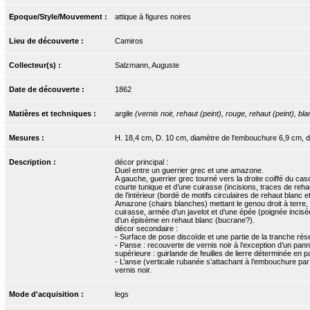
Epoque/Style/Mouvement :
attique à figures noires
Lieu de découverte :
Camiros
Collecteur(s) :
Salzmann, Auguste
Date de découverte :
1862
Matières et techniques :
argile
(vernis noir, rehaut (peint), rouge, rehaut (peint), bla
Mesures :
H. 18,4 cm, D. 10 cm, diamètre de l'embouchure 6,9 cm, d
Description :
décor principal :
Duel entre un guerrier grec et une amazone.
A gauche, guerrier grec tourné vers la droite coiffé du casq
courte tunique et d’une cuirasse (incisions, traces de reh
de l’intérieur (bordé de motifs circulaires de rehaut blanc 
Amazone (chairs blanches) mettant le genou droit à terre, c
cuirasse, armée d’un javelot et d’une épée (poignée incisée
d’un épisème en rehaut blanc (bucrane?).
décor secondaire :
- Surface de pose discoïde et une partie de la tranche rése
- Panse : recouverte de vernis noir à l’exception d’un pannea
supérieure : guirlande de feuilles de lierre déterminée en part
- L’anse (verticale rubanée s’attachant à l’embouchure par 
vernis noir.
Mode d'acquisition :
legs