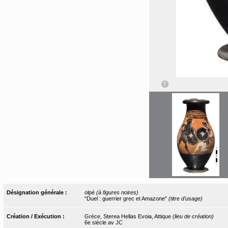
Désignation générale :
olpé
(à figures noires)
"Duel : guerrier grec et Amazone"
(titre d'usage)
Création / Exécution :
Grèce, Sterea Hellas Evoia, Attique
(lieu de création)
6e siècle av JC