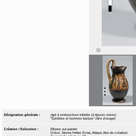
Désignation générale :
olpé à embouchure trilobée
(à figures noires)
"Éphèbes et hommes barbus"
(titre d'usage)
Création / Exécution :
Elbows out painter
Grèce, Sterea Hellas Evoia, Attique
(lieu de création)