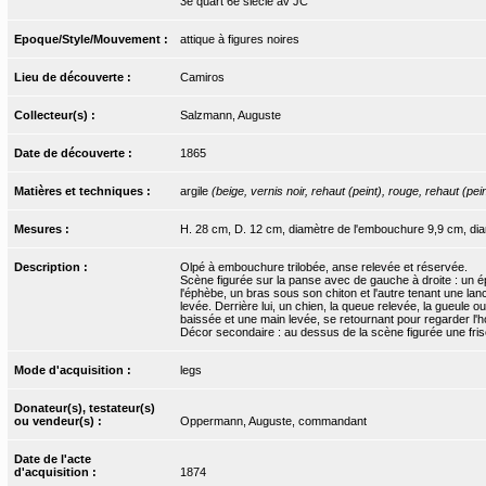
3e quart 6e siècle av JC
Epoque/Style/Mouvement :
attique à figures noires
Lieu de découverte :
Camiros
Collecteur(s) :
Salzmann, Auguste
Date de découverte :
1865
Matières et techniques :
argile
(beige, vernis noir, rehaut (peint), rouge, rehaut (pein
Mesures :
H. 28 cm, D. 12 cm, diamètre de l'embouchure 9,9 cm, dia
Description :
Olpé à embouchure trilobée, anse relevée et réservée.
Scène figurée sur la panse avec de gauche à droite : un é
l'éphèbe, un bras sous son chiton et l'autre tenant une lan
levée. Derrière lui, un chien, la queue relevée, la gueule 
baissée et une main levée, se retournant pour regarder l'h
Décor secondaire : au dessus de la scène figurée une frise
Mode d'acquisition :
legs
Donateur(s), testateur(s)
ou vendeur(s) :
Oppermann, Auguste, commandant
Date de l'acte
d'acquisition :
1874