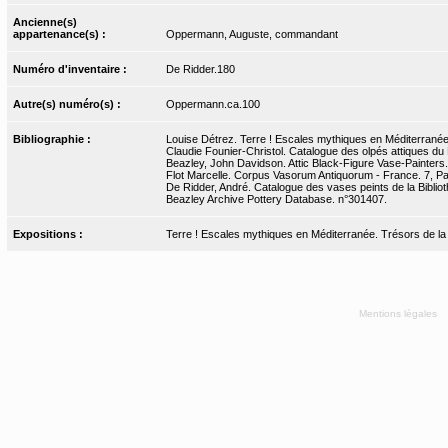
Ancienne(s)
appartenance(s) :
Oppermann, Auguste, commandant
Numéro d'inventaire :
De Ridder.180
Autre(s) numéro(s) :
Oppermann.ca.100
Bibliographie :
Louise Détrez. Terre ! Escales mythiques en Méditerranée. 
Claudie Founier-Christol. Catalogue des olpés attiques du 
Beazley, John Davidson. Attic Black-Figure Vase-Painters.
Flot Marcelle. Corpus Vasorum Antiquorum - France. 7, Pari
De Ridder, André. Catalogue des vases peints de la Biblioth
Beazley Archive Pottery Database. n°301407.
Expositions :
Terre ! Escales mythiques en Méditerranée. Trésors de la Bn
Mentions légales