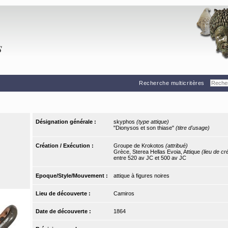
Recherche multicritères
Désignation générale :
skyphos
(type attique)
"Dionysos et son thiase"
(titre d'usage)
Création / Exécution :
Groupe de Krokotos
(attribué)
Grèce, Sterea Hellas Evoia, Attique
(lieu de cr
entre 520 av JC et 500 av JC
Epoque/Style/Mouvement :
attique à figures noires
Lieu de découverte :
Camiros
Date de découverte :
1864