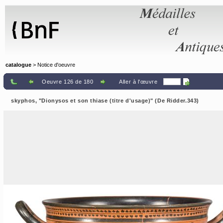
Panneau de gestion des cookies
catalogue
> Notice d'oeuvre
Oeuvre 126 de 180
Aller à l'œuvre
skyphos, "Dionysos et son thiase (titre d'usage)" (De Ridder.343)