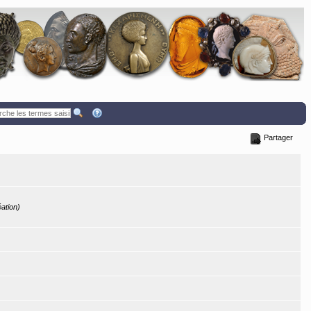
Partager
éation)