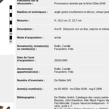
Précisions sur la
découverte :
Provenance donnée par la fiche 52bis.9248
Matières et techniques :
argile
(peint (revêtement et décor), rehaut (pein
Mesures :
H. 16,2 cm, D. 22,7 cm
Description :
A et B : Dionysos sur un âne, satyres et ména
Mode d'acquisition :
achat
Donateur(s), testateur(s)
Rollin, Camille
ou vendeur(s) :
Feuardent, Felix
Date de l'acte
d'acquisition :
25/02/1865
Ancienne(s)
Rollin, Camille
appartenance(s) :
Feuardent, Felix
Numéro d'inventaire :
De Ridder.343
Autre(s) numéro(s) :
inv.65.4829 - inv.52bis.9248 ; reg.E.2906
Bibliographie :
De Ridder, André. Catalogue des vases peints d
Beazley, John Davidson. Attic Black-Figure Va
Flot Marcelle. Corpus Vasorum Antiquorum - Fra
1931, pl.69.1-7.