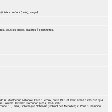
t), blanc, rehaut (peint), rouge)
des. Sous les anses, cratères à colonnettes.
e la Bibliothèque nationale. Paris : Leroux, entre 1901 et 1902, n°343 p.235-237 fig.43.
se-Painters. Oxford : Clarendon press, 1956, 206.1.
nce. 10, Paris, Bibliothèque Nationale (Cabinet des Médailles) 2. Paris : Champion,