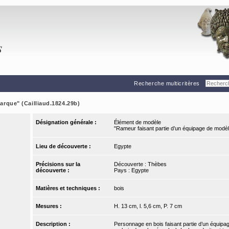
Recherche multicritères
arque" (Cailliaud.1824.29b)
Désignation générale :
Élément de modèle
"Rameur faisant partie d’un équipage de modè
Lieu de découverte :
Egypte
Précisions sur la
Découverte : Thèbes
découverte :
Pays : Egypte
Matières et techniques :
bois
Mesures :
H. 13 cm, l. 5,6 cm, P. 7 cm
Description :
Personnage en bois faisant partie d’un équip