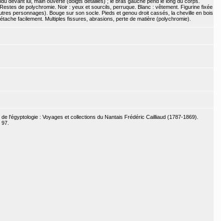
ndu devant lui, main ouverte (doigts détaillés) ; le bras gauche pend le long du corps.
Restes de polychromie. Noir : yeux et sourcils, perruque. Blanc : vêtement. Figurine fixée
res personnages). Bouge sur son socle. Pieds et genou droit cassés, la cheville en bois
détache facilement. Multiples fissures, abrasions, perte de matière (polychromie).
 de l'égyptologie : Voyages et collections du Nantais Frédéric Cailliaud (1787-1869).
 97.