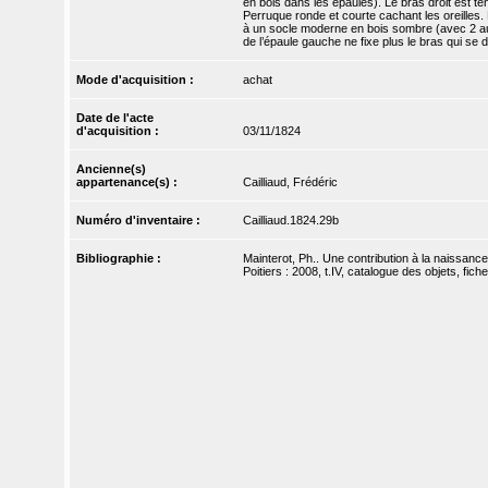
en bois dans les épaules). Le bras droit est te
Perruque ronde et courte cachant les oreilles. 
à un socle moderne en bois sombre (avec 2 aut
de l’épaule gauche ne fixe plus le bras qui se 
Mode d'acquisition :
achat
Date de l'acte
d'acquisition :
03/11/1824
Ancienne(s)
appartenance(s) :
Cailliaud, Frédéric
Numéro d'inventaire :
Cailliaud.1824.29b
Bibliographie :
Mainterot, Ph.. Une contribution à la naissance
Poitiers : 2008, t.IV, catalogue des objets, fiche