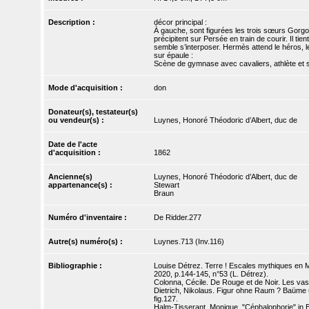
Description :
décor principal :
À gauche, sont figurées les trois sœurs Gorg
précipitent sur Persée en train de courir. Il ti
semble s’interposer. Hermès attend le héros, 
sur épaule :
Scène de gymnase avec cavaliers, athlète et su
Mode d'acquisition :
don
Donateur(s), testateur(s)
ou vendeur(s) :
Luynes, Honoré Théodoric d’Albert, duc de
Date de l'acte
d'acquisition :
1862
Ancienne(s)
Luynes, Honoré Théodoric d’Albert, duc de
appartenance(s) :
Stewart
Braun
Numéro d'inventaire :
De Ridder.277
Autre(s) numéro(s) :
Luynes.713 (Inv.116)
Bibliographie :
Louise Détrez. Terre ! Escales mythiques en Mé
2020, p.144-145, n°53 (L. Détrez).
Colonna, Cécile. De Rouge et de Noir. Les vases
Dietrich, Nikolaus. Figur ohne Raum ? Baüme u
fig.127.
Halm-Tisserant, Monique. "Céphalophorie" in B