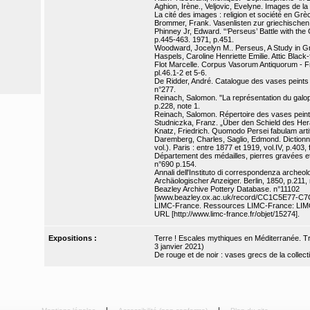
Aghion, Irène., Veljovic, Evelyne. Images de la G
La cité des images : religion et société en Grè
Brommer, Frank. Vasenlisten zur griechischen
Phinney Jr, Edward. “‘Perseus’ Battle with the
p.445-463. 1971, p.451.
Woodward, Jocelyn M.. Perseus, A Study in Gre
Haspels, Caroline Henriette Emilie. Attic Black-f
Flot Marcelle. Corpus Vasorum Antiquorum - Fra
pl.46.1-2 et 5-6.
De Ridder, André. Catalogue des vases peints d
n°277.
Reinach, Salomon. "La représentation du galop
p.228, note 1.
Reinach, Salomon. Répertoire des vases peints 
Studniczka, Franz. „Über den Schield des Herak
Knatz, Friedrich. Quomodo Persei fabulam artifi
Daremberg, Charles, Saglio, Edmond. Dictionna
vol.). Paris : entre 1877 et 1919, vol.IV, p.403, 
Département des médailles, pierres gravées e
n°690 p.154.
Annali dell'Instituto di correspondenza archeol
Archäologischer Anzeiger. Berlin, 1850, p.211, 
Beazley Archive Pottery Database. n°11102
[www.beazley.ox.ac.uk/record/CC1C5E77-C
LIMC-France. Ressources LIMC-France: LIMCi
URL [http://www.limc-france.fr/objet/15274].
Expositions :
Terre ! Escales mythiques en Méditerranée. Trés
3 janvier 2021)
De rouge et de noir : vases grecs de la colle