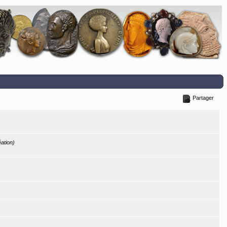
Partager
éation)