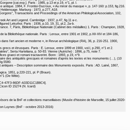
orgone [cat.exp.]. Paris : 1985, p.13 et p.19, n°1, pl. I.
ce antique. 1984, F. Frontisi-Ducroux, « Au miroir du masque », p. 147-160: p.153, fig.216.
 Heldensage. Marburg : 1973, p.277, A18.
 Gorgons”, Transactions and Proceedings of the American Philological Association, 102,
ek Art and Legend. Cambridge : 1937, p.47, fig.11 a-c.
igured Lekythoi. Paris : 1936, p.10, 19, 31, pl.2, 2a-b.
nce. 7, Paris, Bibliothèque Nationale (Cabinet des médailles) 1. Paris : Champion, 1928,
e la Bibliothèque nationale. Paris : Leroux, entre 1901 et 1902, p.XII-XIV et 184-186,
 dans l’art ancien et moderne », in Revue archéologique (RA), 36, p. 216-251. 1900,
grecs et étrusques. Paris : E. Leroux, entre 1899 et 1900, vol.I, p.290, n°1 et 2.
les“, Serta Harteliana, p. 50-83. Vienne (Autriche) : 1896, p.75, note 7.
ces graeci et romani tractaverint. Bonn : 1893, p.19, n°9.
ire des antiquités grecques et romaines d’après les textes et les monuments (…), (10
fig.5580.
t antiques – Description sommaire des Monuments exposés. Paris : AD. Lainé, 1867,
ogica. 1851, p.220-221, pl. P (Braun).
n°1 (De Witte).
7C4-47F3-86DF-A33D11C1B8C4].
con ID 15274 (N. Icard)
ors de la BnF et collections marseillaises (Musée d'histoire de Marseille, 15 juillet 2020-
ction Luynes (BnF - octobre 2013-2016)