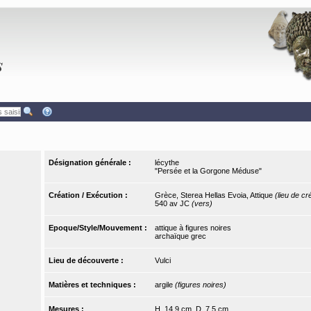
Désignation générale :
lécythe
"Persée et la Gorgone Méduse"
Création / Exécution :
Grèce, Sterea Hellas Evoia, Attique
(lieu de cr
540 av JC
(vers)
Epoque/Style/Mouvement :
attique à figures noires
archaïque grec
Lieu de découverte :
Vulci
Matières et techniques :
argile
(figures noires)
Mesures :
H. 14,9 cm, D. 7,5 cm