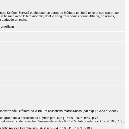
ones, Sthéno, Euryalé et Méduse. Le corps de Méduse tombe à terre et ses sœurs se
ent la besace avec la tête mortelle, dont le sang frais coule encore. Athéna, en armes,
le caducée en mains.
rveillants.
diterranée. Trésors de la BnF et collections marseillaises [cat.exp.]. Gand : Snoeck,
 grecs de la collection de Luynes [cat. exp.]. Paris : 2013, n°47, p.78.
nd Felsen in der attischen Vasenmalerei des 6. Und 5. Jahrhunderts v. Chr. 2010, p.153,
ulletin Antieke Beschaving (BABesch), 64, p.100-113. 1989, p.103.