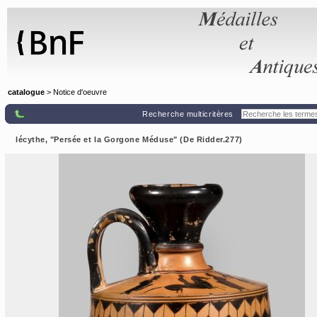
Panneau de gestion des cookies
catalogue
> Notice d'oeuvre
Recherche multicritères
lécythe, "Persée et la Gorgone Méduse" (De Ridder.277)