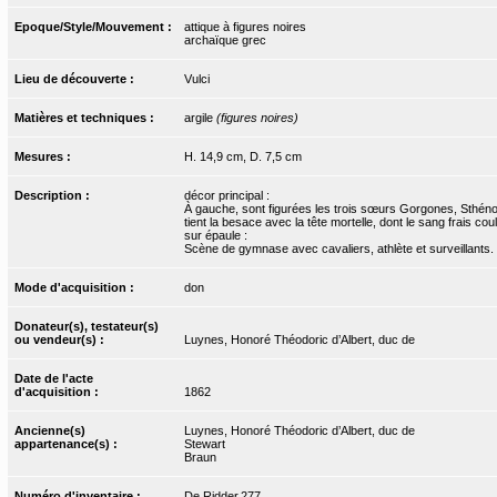
Epoque/Style/Mouvement :
attique à figures noires
archaïque grec
Lieu de découverte :
Vulci
Matières et techniques :
argile
(figures noires)
Mesures :
H. 14,9 cm, D. 7,5 cm
Description :
décor principal :
À gauche, sont figurées les trois sœurs Gorgones, Sthéno,
tient la besace avec la tête mortelle, dont le sang frais 
sur épaule :
Scène de gymnase avec cavaliers, athlète et surveillants.
Mode d'acquisition :
don
Donateur(s), testateur(s)
ou vendeur(s) :
Luynes, Honoré Théodoric d’Albert, duc de
Date de l'acte
d'acquisition :
1862
Ancienne(s)
Luynes, Honoré Théodoric d’Albert, duc de
appartenance(s) :
Stewart
Braun
Numéro d'inventaire :
De Ridder.277