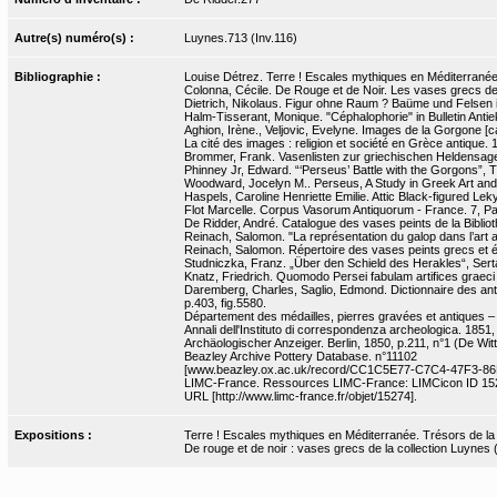
Autre(s) numéro(s) :
Luynes.713 (Inv.116)
Bibliographie :
Louise Détrez. Terre ! Escales mythiques en Méditerranée. 
Colonna, Cécile. De Rouge et de Noir. Les vases grecs de la
Dietrich, Nikolaus. Figur ohne Raum ? Baüme und Felsen in
Halm-Tisserant, Monique. "Céphalophorie" in Bulletin Ant
Aghion, Irène., Veljovic, Evelyne. Images de la Gorgone [cat.
La cité des images : religion et société en Grèce antique. 
Brommer, Frank. Vasenlisten zur griechischen Heldensage
Phinney Jr, Edward. “‘Perseus’ Battle with the Gorgons”, 
Woodward, Jocelyn M.. Perseus, A Study in Greek Art and 
Haspels, Caroline Henriette Emilie. Attic Black-figured Lekyt
Flot Marcelle. Corpus Vasorum Antiquorum - France. 7, Pari
De Ridder, André. Catalogue des vases peints de la Bibliot
Reinach, Salomon. "La représentation du galop dans l’art 
Reinach, Salomon. Répertoire des vases peints grecs et étr
Studniczka, Franz. „Über den Schield des Herakles“, Serta 
Knatz, Friedrich. Quomodo Persei fabulam artifices graeci e
Daremberg, Charles, Saglio, Edmond. Dictionnaire des antiq
p.403, fig.5580.
Département des médailles, pierres gravées et antiques 
Annali dell'Instituto di correspondenza archeologica. 1851,
Archäologischer Anzeiger. Berlin, 1850, p.211, n°1 (De Witt
Beazley Archive Pottery Database. n°11102
[www.beazley.ox.ac.uk/record/CC1C5E77-C7C4-47F3-8
LIMC-France. Ressources LIMC-France: LIMCicon ID 152
URL [http://www.limc-france.fr/objet/15274].
Expositions :
Terre ! Escales mythiques en Méditerranée. Trésors de la Bn
De rouge et de noir : vases grecs de la collection Luynes