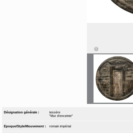
Désignation générale :
tessère
"Mur d'enceinte"
Epoque/Style/Mouvement :
romain impérial