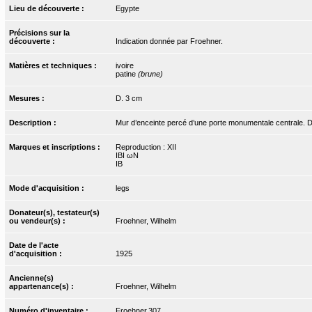
Lieu de découverte :
Egypte
Précisions sur la
découverte :
Indication donnée par Froehner.
Matières et techniques :
ivoire
patine
(brune)
Mesures :
D. 3 cm
Description :
Mur d’enceinte percé d’une porte monumentale centrale. De p
Marques et inscriptions :
Reproduction : XII
IBI ωN
IB
Mode d'acquisition :
legs
Donateur(s), testateur(s)
ou vendeur(s) :
Froehner, Wilhelm
Date de l'acte
d'acquisition :
1925
Ancienne(s)
appartenance(s) :
Froehner, Wilhelm
Numéro d'inventaire :
Froehner.307