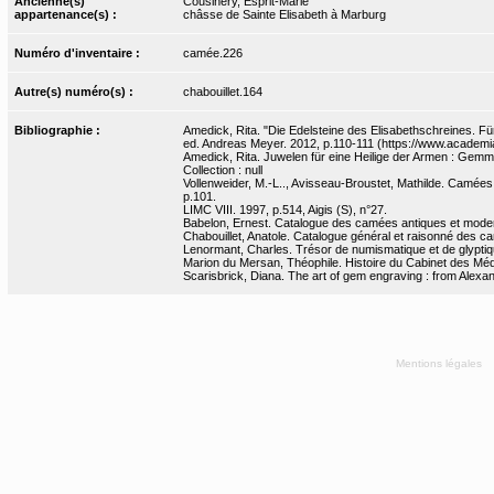
Ancienne(s)
Cousinéry, Esprit-Marie
appartenance(s) :
châsse de Sainte Elisabeth à Marburg
Numéro d'inventaire :
camée.226
Autre(s) numéro(s) :
chabouillet.164
Bibliographie :
Amedick, Rita. "Die Edelsteine des Elisabethschreines. Fü
ed. Andreas Meyer. 2012, p.110-111 (https://www.acade
Amedick, Rita. Juwelen für eine Heilige der Armen : Gemmen
Collection : null
Vollenweider, M.-L.., Avisseau-Broustet, Mathilde. Camées e
p.101.
LIMC VIII. 1997, p.514, Aigis (S), n°27.
Babelon, Ernest. Catalogue des camées antiques et moderne
Chabouillet, Anatole. Catalogue général et raisonné des ca
Lenormant, Charles. Trésor de numismatique et de glyptique,
Marion du Mersan, Théophile. Histoire du Cabinet des Médai
Scarisbrick, Diana. The art of gem engraving : from Alexa
Mentions légales