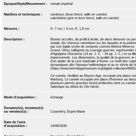
Epoque/Style/Mouvement :
romain impérial
Matières et techniques :
sardonyx
(brun foncé, taille en camée)
calcédoine
(gris et brun foncé, taille en camée)
Mesures :
H. 7 cm, l. 6 cm, E. 1,8 cm
Description :
Bustes accolés, de profil à droite, de deux déesses ou per
simple, les cheveux retombant sur les épaules et la poitrine
par son égide ornée de serpents comme Athéna-Minerve, la
Grand, Virtus (allégorie du courage guerrier, représentée
d'Agrippine l'Ancienne (14 av. J.-C. - 34 ap. J.-C.) et sa 
impersonnels. Les dimensions, la qualité de la gravure, le 
d’un atelier de la cour impériale à Rome. Le motif des capi
dynastiques dès l'époque hellénistique et au er siècle d
(https://www.hermitagemuseum.org/digital-collection/8855
Ce camée, réutilisé au Moyen-Age, occupait une place cent
Marburg. Le camée occupait une place d'honneur au dessus 
plusieurs pierres gravées furent prélevées dont ce camée.
Salonique au début du 19e siècle.
Mode d'acquisition :
échange
Donateur(s), testateur(s)
ou vendeur(s) :
Cousinéry, Esprit-Marie
Date de l'acte
d'acquisition :
14/08/1830