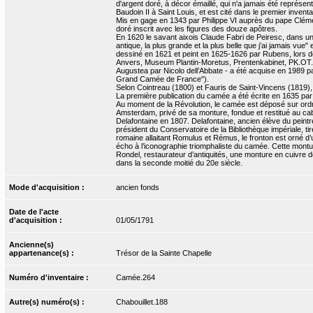
d'argent doré, à décor émaillé, qui n'a jamais été représent
Baudoin II à Saint Louis, et est cité dans le premier invent
Mis en gage en 1343 par Philippe VI auprès du pape Clément
doré inscrit avec les figures des douze apôtres.
En 1620 le savant aixois Claude Fabri de Peiresc, dans une
antique, la plus grande et la plus belle que j’ai jamais v
dessiné en 1621 et peint en 1625-1626 par Rubens, lors d
Anvers, Museum Plantin-Moretus, Prentenkabinet, PK.OT.00109
Augustea par Nicolo dell’Abbate - a été acquise en 1989 
Grand Camée de France").
Selon Cointreau (1800) et Fauris de Saint-Vincens (1819), l
La première publication du camée a été écrite en 1635 par
Au moment de la Révolution, le camée est déposé sur ordre 
Amsterdam, privé de sa monture, fondue et restitué au cab
Delafontaine en 1807. Delafontaine, ancien élève du peint
président du Conservatoire de la Bibliothèque impériale, ti
romaine allaitant Romulus et Rémus, le fronton est orné d
écho à l’iconographie triomphaliste du camée. Cette mo
Rondel, restaurateur d’antiquités, une monture en cuivre 
dans la seconde moitié du 20e siècle.
Mode d'acquisition :
ancien fonds
Date de l'acte
d'acquisition :
01/05/1791
Ancienne(s)
appartenance(s) :
Trésor de la Sainte Chapelle
Numéro d'inventaire :
Camée.264
Autre(s) numéro(s) :
Chabouillet.188