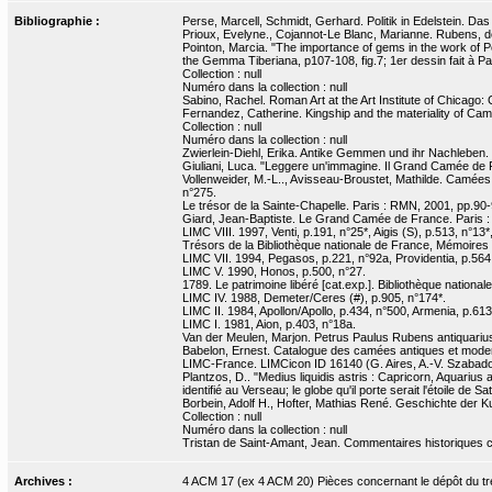
Bibliographie :
Perse, Marcell, Schmidt, Gerhard. Politik in Edelstein. 
Prioux, Evelyne., Cojannot-Le Blanc, Marianne. Rubens, de
Pointon, Marcia. "The importance of gems in the work of P
the Gemma Tiberiana, p107-108, fig.7; 1er dessin fait à 
Collection : null
Numéro dans la collection : null
Sabino, Rachel. Roman Art at the Art Institute of Chicago
Fernandez, Catherine. Kingship and the materiality of Came
Collection : null
Numéro dans la collection : null
Zwierlein-Diehl, Erika. Antike Gemmen und ihr Nachleben. de
Giuliani, Luca. "Leggere un'immagine. Il Grand Camée de F
Vollenweider, M.-L.., Avisseau-Broustet, Mathilde. Camées e
n°275.
Le trésor de la Sainte-Chapelle. Paris : RMN, 2001, pp.9
Giard, Jean-Baptiste. Le Grand Camée de France. Paris : 
LIMC VIII. 1997, Venti, p.191, n°25*, Aigis (S), p.513, n°13*
Trésors de la Bibliothèque nationale de France, Mémoires et 
LIMC VII. 1994, Pegasos, p.221, n°92a, Providentia, p.564, 
LIMC V. 1990, Honos, p.500, n°27.
1789. Le patrimoine libéré [cat.exp.]. Bibliothèque national
LIMC IV. 1988, Demeter/Ceres (#), p.905, n°174*.
LIMC II. 1984, Apollon/Apollo, p.434, n°500, Armenia, p.613
LIMC I. 1981, Aion, p.403, n°18a.
Van der Meulen, Marjon. Petrus Paulus Rubens antiquarius 
Babelon, Ernest. Catalogue des camées antiques et modern
LIMC-France. LIMCicon ID 16140 (G. Aires, A.-V. Szabados
Plantzos, D.. "Medius liquidis astris : Capricorn, Aquari
identifié au Verseau; le globe qu'il porte serait l'étoile de 
Borbein, Adolf H., Hofter, Mathias René. Geschichte der K
Collection : null
Numéro dans la collection : null
Tristan de Saint-Amant, Jean. Commentaires historiques co
Archives :
4 ACM 17 (ex 4 ACM 20) Pièces concernant le dépôt du tré