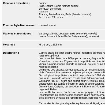
Création / Exécution :
camée :
Italie, Latium, Rome
(lieu de camée)
1er quart 1er siècle
monture :
France, Ile-de-France, Paris
(lieu de monture)
1ère moitié 19e siècle
Epoque/Style/Mouvement :
romain impérial
Matières et techniques :
sardonyx
(à cinq couches, taille en camée, camée)
cuivre
(dorure à la feuille (technique métal), monture)
Mesures :
H. 31 cm, l. 26,5 cm
Description :
Camée gravé de vingt-quatre figures, réparties sur trois re
registre supérieur :
Les morts héroïsés dans l'Olympe: au centre, Auguste, le f
s’envolant, monté sur Pégase, dont un petit Amour tient la b
Venus. Un personnage apporte le globe du pouvoir ; il peut 
registre médian :
Le monde des vivants: les descendants et héritiers potenti
Livie. Devant lui se présente un jeune prince, en tenue milit
De multiples interprétations ont été proposées de 1620, da
nos jours. La clé de la lecture réside dans l'identificatio
Germanie (15-16), avant son départ pour l'Orient où il mou
adolescents. Le camée célèbrerait alors la désignation de c
Germanicus, Caligula, qui succédera à Tibère en 37, après
registre inférieur :
Les captifs barbares, Parthes au bonnet phrygien et Ger
L’identification de certains personnages reste controversée,
de la première dynastie de l’Empire romain, celle des « juli
Ce camée, le plus grand que l'Antiquité nous ait légué, a 