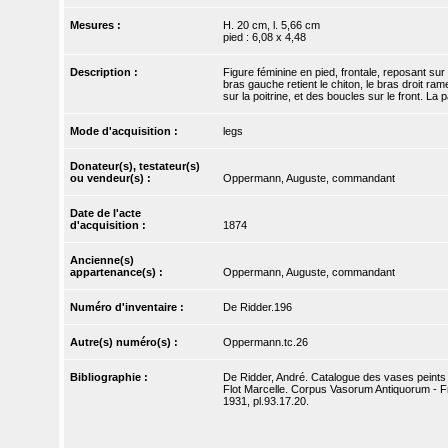
Mesures :
H. 20 cm, l. 5,66 cm
pied : 6,08 x 4,48
Description :
Figure féminine en pied, frontale, reposant sur 
bras gauche retient le chiton, le bras droit ra
sur la poitrine, et des boucles sur le front. La
Mode d'acquisition :
legs
Donateur(s), testateur(s)
ou vendeur(s) :
Oppermann, Auguste, commandant
Date de l'acte
d'acquisition :
1874
Ancienne(s)
appartenance(s) :
Oppermann, Auguste, commandant
Numéro d'inventaire :
De Ridder.196
Autre(s) numéro(s) :
Oppermann.tc.26
Bibliographie :
De Ridder, André. Catalogue des vases peints d
Flot Marcelle. Corpus Vasorum Antiquorum - Fra
1931, pl.93.17.20.