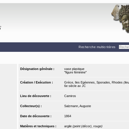
Recherche multicritères
Désignation générale :
vase plastique
"figure féminine"
Création / Exécution :
Grèce, Iles Egéennes, Sporades, Rhodes
(lie
6e siècle av JC
Lieu de découverte :
Camiros
Collecteur(s) :
Salzmann, Auguste
Date de découverte :
1864
Matières et techniques :
argile
(peint (décor), rouge)