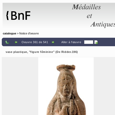
Panneau de gestion des cookies
catalogue
> Notice d'oeuvre
Oeuvre 361 de 541
Aller à l'œuvre
vase plastique, "figure féminine" (De Ridder.196)