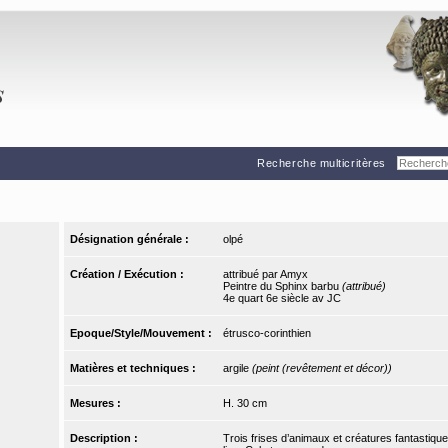
Recherche multicritères
Désignation générale :
olpé
Création / Exécution :
attribué par Amyx
Peintre du Sphinx barbu
(attribué)
4e quart 6e siècle av JC
Epoque/Style/Mouvement :
étrusco-corinthien
Matières et techniques :
argile
(peint (revêtement et décor))
Mesures :
H. 30 cm
Description :
Trois frises d’animaux et créatures fantastiques 