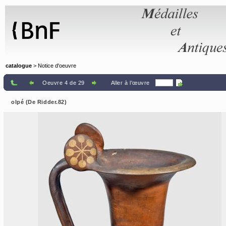
Panneau de gestion des cookies
catalogue
> Notice d'oeuvre
Oeuvre 4 de 29
Aller à l'œuvre
olpé (De Ridder.82)