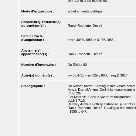
lion. Col et anse modernes.
Mode d'acquisition :
achat en vente publique
Donateur(s), testateur(s)
ou vendeur(s) :
Raoul-Rochette, Désiré
Date de l'acte
d'acquisition :
entre 30/04/1855 et 01/05/1855
Ancienne(s)
appartenance(s) :
Raoul-Rochette, Désiré
Numéro d'inventaire :
De Ridder.82
Autre(s) numéro(s) :
inv.65.4726 - inv.52bis.8888 ; reg.D.3914
Bibliographie :
De Ridder, André. Catalogue des vases peints d
Amyx, Darrell Arlynn. Corinthian vase-painting 
n°5 p.297.
Flot Marcelle. Corpus Vasorum Antiquorum - Fra
pl.19.5.7.10.
Beazley Archive Pottery Database. p. 9013380
Raoul-Rochette, Désiré. Catalogue des médail
: 1855, p.6-7.