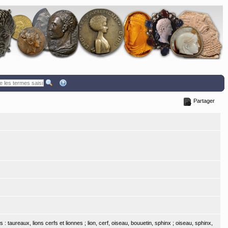
Partager
: taureaux, lions cerfs et lionnes ; lion, cerf, oiseau, bouuetin, sphinx ; oiseau, sphinx,