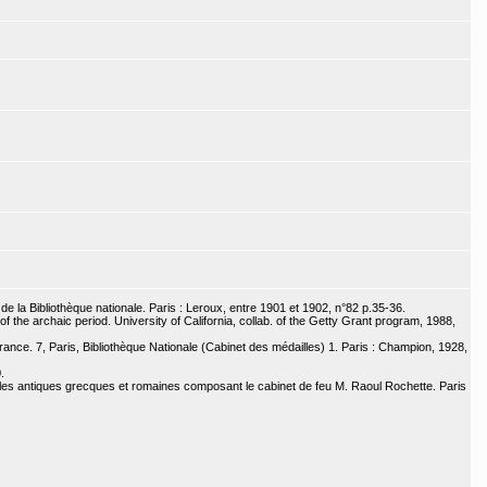
e la Bibliothèque nationale. Paris : Leroux, entre 1901 et 1902, n°82 p.35-36.
of the archaic period. University of California, collab. of the Getty Grant program, 1988,
nce. 7, Paris, Bibliothèque Nationale (Cabinet des médailles) 1. Paris : Champion, 1928,
.
les antiques grecques et romaines composant le cabinet de feu M. Raoul Rochette. Paris