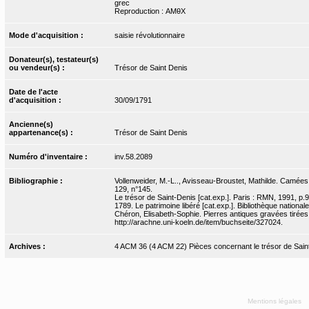
grec
Reproduction : AMθX
Mode d'acquisition :
saisie révolutionnaire
Donateur(s), testateur(s)
ou vendeur(s) :
Trésor de Saint Denis
Date de l'acte
d'acquisition :
30/09/1791
Ancienne(s)
appartenance(s) :
Trésor de Saint Denis
Numéro d'inventaire :
inv.58.2089
Bibliographie :
Vollenweider, M.-L.., Avisseau-Broustet, Mathilde. Camées e
129, n°145.
Le trésor de Saint-Denis [cat.exp.]. Paris : RMN, 1991, p.
1789. Le patrimoine libéré [cat.exp.]. Bibliothèque national
Chéron, Elisabeth-Sophie. Pierres antiques gravées tirées d
http://arachne.uni-koeln.de/item/buchseite/327024.
Archives :
4 ACM 36 (4 ACM 22) Pièces concernant le trésor de Sain
Mentions légales