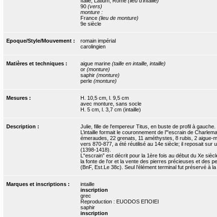
Italie, Latium, Rome
(lieu d'intaille)
90
(vers)
monture :
France
(lieu de monture)
9e siècle
Epoque/Style/Mouvement :
romain impérial
carolingien
Matières et techniques :
aigue marine
(taille en intaille, intaille)
or
(monture)
saphir
(monture)
perle
(monture)
Mesures :
H. 10,5 cm, l. 9,5 cm
avec monture, sans socle
H. 5 cm, l. 3,7 cm (intaille)
Description :
Julie, fille de l'empereur Titus, en buste de profil à gauch
L’intaille formait le couronnement de l’"escrain de Charlem
émeraudes, 22 grenats, 11 améthystes, 8 rubis, 2 aigue-ma
vers 870-877, a été réutilisé au 14e siècle; il reposait sur
(1398-1418).
L“escrain” est décrit pour la 1ère fois au début du Xe siè
la fonte de l'or et la vente des pierres précieuses et des
(BnF, Est.Le 38c). Seul l’élément terminal fut préservé à 
Marques et inscriptions :
intaille
inscription
grec
Reproduction : EUODOS EΠOIEI
saphir
inscription