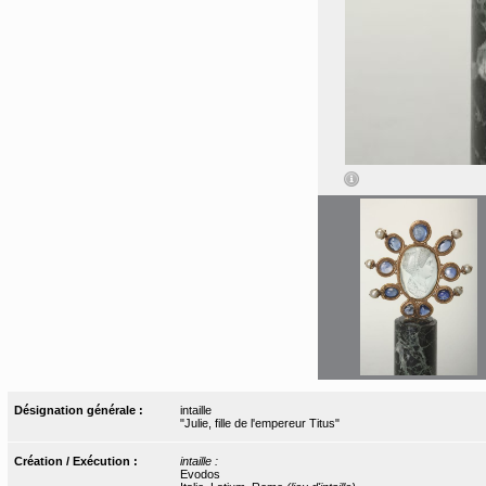
Désignation générale :
intaille
"Julie, fille de l'empereur Titus"
Création / Exécution :
intaille :
Evodos