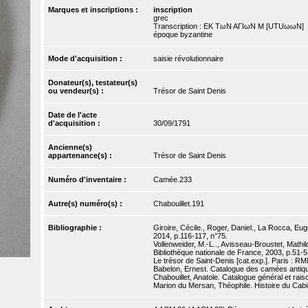
Marques et inscriptions :
inscription
grec
Transcription : EK TωN AΓIωN M [UTUωωN]
époque byzantine
Mode d'acquisition :
saisie révolutionnaire
Donateur(s), testateur(s)
ou vendeur(s) :
Trésor de Saint Denis
Date de l'acte
d'acquisition :
30/09/1791
Ancienne(s)
appartenance(s) :
Trésor de Saint Denis
Numéro d'inventaire :
Camée.233
Autre(s) numéro(s) :
Chabouillet.191
Bibliographie :
Giroire, Cécile., Roger, Daniel., La Rocca, Eug
2014, p.116-117, n°75.
Vollenweider, M.-L.., Avisseau-Broustet, Mathild
Bibliothèque nationale de France, 2003, p.51-5
Le trésor de Saint-Denis [cat.exp.]. Paris : R
Babelon, Ernest. Catalogue des camées antique
Chabouillet, Anatole. Catalogue général et rai
Marion du Mersan, Théophile. Histoire du Cabin