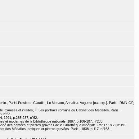
enio., Parisi Presicce, Claudio., Lo Monaco, Annalisa. Auguste [cat.exp.]. Paris : RMN-GP,
e. Camées et intailles, II, Les portraits romains du Cabinet des Médailles. Paris :
3, n°53.
MN, 1991, p.285-287, n°62.
s et modernes de la Bibliothèque nationale. 1897, p.106-107, n°233.
sonné des camées et pierres gravées de la Bibliothèque impériale. Paris : 1858, n°191.
et des Médailles, antiques et pierres gravées. Paris : 1838, p.117, n°163.