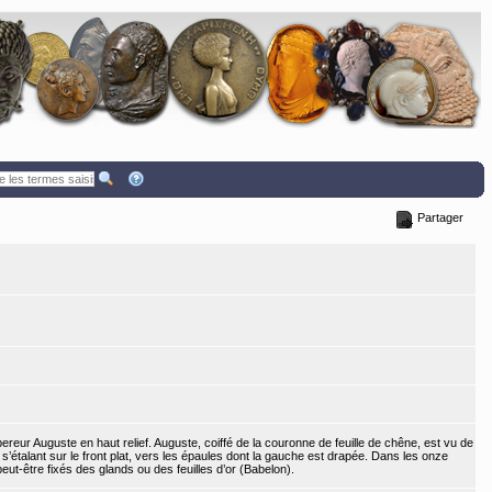
Partager
pereur Auguste en haut relief. Auguste, coiffé de la couronne de feuille de chêne, est vu de
 s’étalant sur le front plat, vers les épaules dont la gauche est drapée. Dans les onze
peut-être fixés des glands ou des feuilles d’or (Babelon).