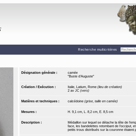
Recherche multicritères
Désignation générale :
camée
"Buste d’Auguste"
Création / Exécution :
Italie, Latium, Rome
(lieu de création)
2 av JC
(vers)
Matières et techniques :
calcédoine
(grise, taille en camée)
Mesures :
H. 9,1 cm, L. 8,2 cm, E. 8,5 cm
Description :
Médaillon sur lequel se détache la tête de l’em
face, les bandelettes retombant de l’occiput, et
petits trous distribués sur la couronne étaient 