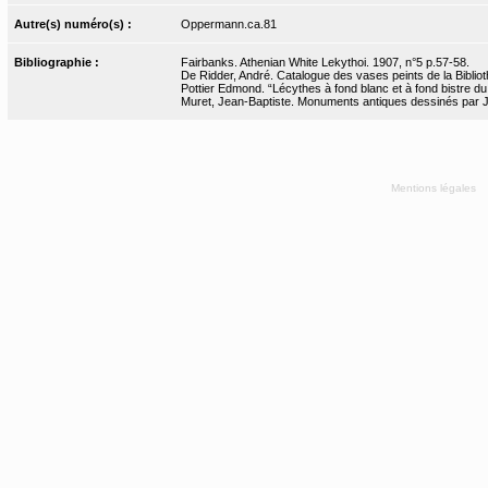
Autre(s) numéro(s) :
Oppermann.ca.81
Bibliographie :
Fairbanks. Athenian White Lekythoi. 1907, n°5 p.57-58.
De Ridder, André. Catalogue des vases peints de la Bibliot
Pottier Edmond. “Lécythes à fond blanc et à fond bistre du
Muret, Jean-Baptiste. Monuments antiques dessinés par J.-
Mentions légales