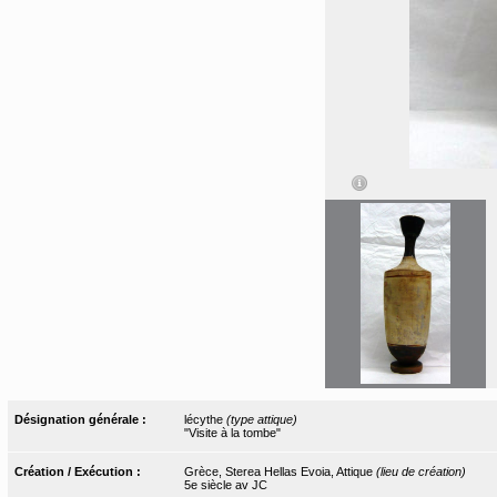
Désignation générale :
lécythe
(type attique)
"Visite à la tombe"
Création / Exécution :
Grèce, Sterea Hellas Evoia, Attique
(lieu de création)
5e siècle av JC